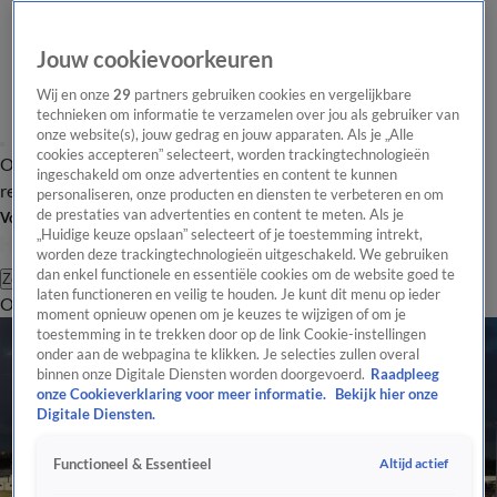
Jouw cookievoorkeuren
Wij en onze
29
partners gebruiken cookies en vergelijkbare
technieken om informatie te verzamelen over jou als gebruiker van
onze website(s), jouw gedrag en jouw apparaten. Als je „Alle
cookies accepteren” selecteert, worden trackingtechnologieën
Overzicht
Tip de
Laatste nieuws
Regionieuws
Het beste van Hart
ingeschakeld om onze advertenties en content te kunnen
redactie
personaliseren, onze producten en diensten te verbeteren en om
de prestaties van advertenties en content te meten. Als je
Volg Hart van Nederland
„Huidige keuze opslaan” selecteert of je toestemming intrekt,
worden deze trackingtechnologieën uitgeschakeld. We gebruiken
dan enkel functionele en essentiële cookies om de website goed te
Zoeken
laten functioneren en veilig te houden. Je kunt dit menu op ieder
Overzicht
Regio
Uitzendingen
Weer
Tip de redactie
Panel
Video's
moment opnieuw openen om je keuzes te wijzigen of om je
toestemming in te trekken door op de link Cookie-instellingen
onder aan de webpagina te klikken. Je selecties zullen overal
binnen onze Digitale Diensten worden doorgevoerd.
Raadpleeg
onze Cookieverklaring voor meer informatie.
Bekijk hier onze
Digitale Diensten.
Altijd actief
Functioneel & Essentieel