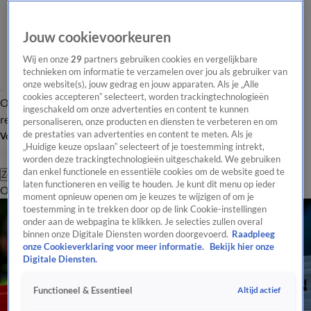
Jouw cookievoorkeuren
Wij en onze
29
partners gebruiken cookies en vergelijkbare
technieken om informatie te verzamelen over jou als gebruiker van
onze website(s), jouw gedrag en jouw apparaten. Als je „Alle
cookies accepteren” selecteert, worden trackingtechnologieën
Overzicht
Tip de
Laatste nieuws
Regionieuws
Het beste van Hart
ingeschakeld om onze advertenties en content te kunnen
redactie
personaliseren, onze producten en diensten te verbeteren en om
de prestaties van advertenties en content te meten. Als je
Volg Hart van Nederland
„Huidige keuze opslaan” selecteert of je toestemming intrekt,
worden deze trackingtechnologieën uitgeschakeld. We gebruiken
dan enkel functionele en essentiële cookies om de website goed te
Zoeken
laten functioneren en veilig te houden. Je kunt dit menu op ieder
Overzicht
Regio
Uitzendingen
Weer
Tip de redactie
Panel
Video's
moment opnieuw openen om je keuzes te wijzigen of om je
toestemming in te trekken door op de link Cookie-instellingen
onder aan de webpagina te klikken. Je selecties zullen overal
binnen onze Digitale Diensten worden doorgevoerd.
Raadpleeg
onze Cookieverklaring voor meer informatie.
Bekijk hier onze
Digitale Diensten.
Altijd actief
Functioneel & Essentieel