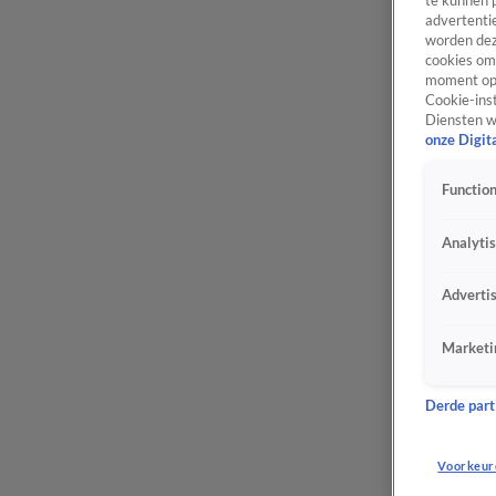
te kunnen 
advertentie
worden dez
cookies om 
moment opn
Cookie-inst
Diensten w
onze Digit
Function
Analyti
Adverti
Marketi
Derde parti
Voorkeur