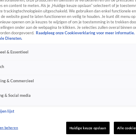
personaliseren, onze producten en diensten te verbeteren en om de prestaties 
s en content te meten. Als je „Huidige keuze opslaan” selecteert of je toestemm
e trackingtechnologieën uitgeschakeld. We gebruiken dan enkel functionele en
de website goed te laten functioneren en veilig te houden. Je kunt dit menu op
ieuw openen om je keuzes te wijzigen of om je toestemming in te trekken door
ellingen onder aan de webpagina te klikken. Je selecties zullen overal binnen o
orden doorgevoerd.
Raadpleeg onze Cookieverklaring voor meer informatie.
ale Diensten.
eel & Essentieel
sch
sing & Commercieel
ng & Social media
jen lijst
en beheren
Huidige keuze opslaan
Alle cookie