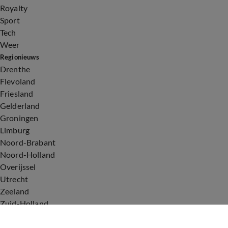
Royalty
Sport
Tech
Weer
Regionieuws
Drenthe
Flevoland
Friesland
Gelderland
Groningen
Limburg
Noord-Brabant
Noord-Holland
Overijssel
Utrecht
Zeeland
Zuid-Holland
Voorwaarden
Over ons