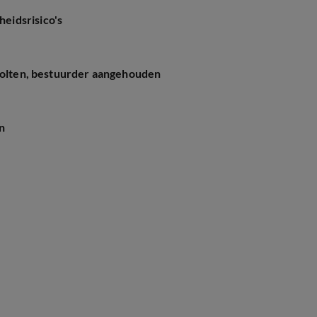
eidsrisico's
 Holten, bestuurder aangehouden
n