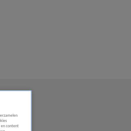
 verzamelen
okies
 en content