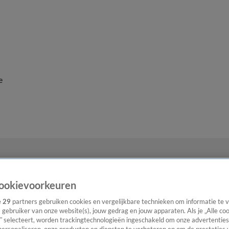
e
ookievoorkeuren
e
29
partners gebruiken cookies en vergelijkbare technieken om informatie te
s gebruiker van onze website(s), jouw gedrag en jouw apparaten. Als je „Alle co
” selecteert, worden trackingtechnologieën ingeschakeld om onze advertenties