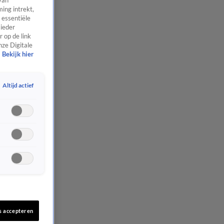
van
ing intrekt,
 essentiële
 ieder
 op de link
nze Digitale
Bekijk hier
Altijd actief
s accepteren