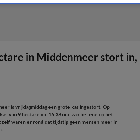
are in Middenmeer stort in, 
eer is vrijdagmiddag een grote kas ingestort. Op
 kas van 9 hectare om 16.38 uur van het ene op het
zelf waren er rond dat tijdstip geen mensen meer in
n.