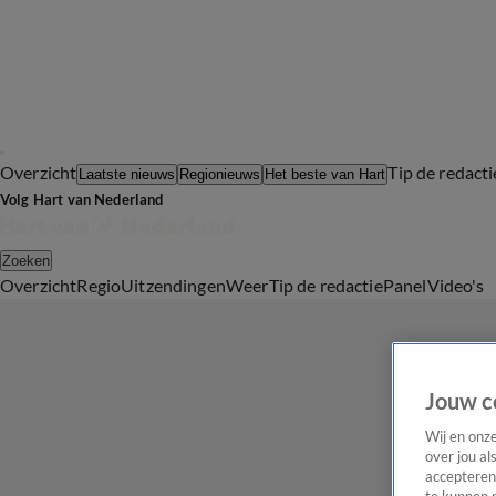
Overzicht
Tip de redacti
Laatste nieuws
Regionieuws
Het beste van Hart
Volg Hart van Nederland
Zoeken
Overzicht
Regio
Uitzendingen
Weer
Tip de redactie
Panel
Video's
Jouw c
Wij en onz
over jou al
accepteren