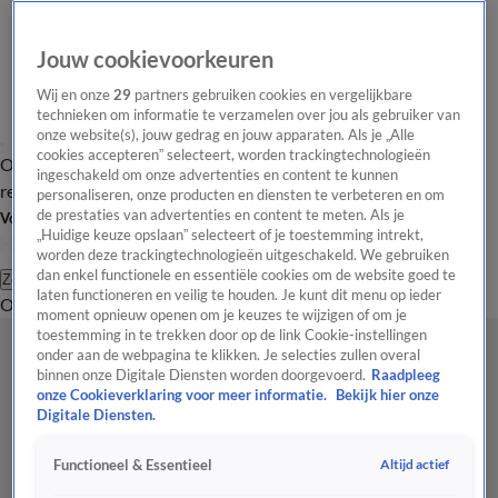
Jouw cookievoorkeuren
Wij en onze
29
partners gebruiken cookies en vergelijkbare
technieken om informatie te verzamelen over jou als gebruiker van
onze website(s), jouw gedrag en jouw apparaten. Als je „Alle
cookies accepteren” selecteert, worden trackingtechnologieën
Overzicht
Tip de
Laatste nieuws
Regionieuws
Het beste van Hart
ingeschakeld om onze advertenties en content te kunnen
redactie
personaliseren, onze producten en diensten te verbeteren en om
de prestaties van advertenties en content te meten. Als je
Volg Hart van Nederland
„Huidige keuze opslaan” selecteert of je toestemming intrekt,
worden deze trackingtechnologieën uitgeschakeld. We gebruiken
dan enkel functionele en essentiële cookies om de website goed te
Zoeken
laten functioneren en veilig te houden. Je kunt dit menu op ieder
Overzicht
Regio
Uitzendingen
Weer
Tip de redactie
Panel
Video's
moment opnieuw openen om je keuzes te wijzigen of om je
toestemming in te trekken door op de link Cookie-instellingen
onder aan de webpagina te klikken. Je selecties zullen overal
binnen onze Digitale Diensten worden doorgevoerd.
Raadpleeg
onze Cookieverklaring voor meer informatie.
Bekijk hier onze
Digitale Diensten.
Altijd actief
Functioneel & Essentieel