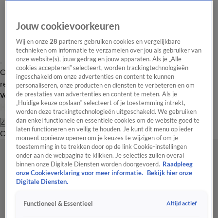
Jouw cookievoorkeuren
Wij en onze
28
partners gebruiken cookies en vergelijkbare
technieken om informatie te verzamelen over jou als gebruiker van
onze website(s), jouw gedrag en jouw apparaten. Als je „Alle
cookies accepteren” selecteert, worden trackingtechnologieën
Overzicht
Tip de
Laatste nieuws
Regionieuws
Het beste van Hart
ingeschakeld om onze advertenties en content te kunnen
redactie
personaliseren, onze producten en diensten te verbeteren en om
de prestaties van advertenties en content te meten. Als je
Volg Hart van Nederland
„Huidige keuze opslaan” selecteert of je toestemming intrekt,
worden deze trackingtechnologieën uitgeschakeld. We gebruiken
dan enkel functionele en essentiële cookies om de website goed te
Zoeken
laten functioneren en veilig te houden. Je kunt dit menu op ieder
Overzicht
Regio
Uitzendingen
Weer
Tip de redactie
Panel
Video's
moment opnieuw openen om je keuzes te wijzigen of om je
toestemming in te trekken door op de link Cookie-instellingen
onder aan de webpagina te klikken. Je selecties zullen overal
binnen onze Digitale Diensten worden doorgevoerd.
Raadpleeg
onze Cookieverklaring voor meer informatie.
Bekijk hier onze
Digitale Diensten.
Altijd actief
Functioneel & Essentieel