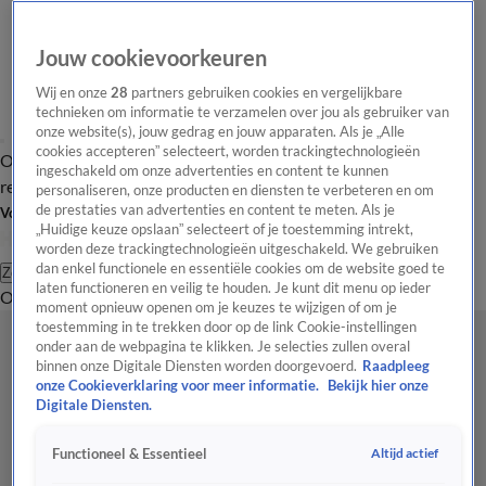
Jouw cookievoorkeuren
Wij en onze
28
partners gebruiken cookies en vergelijkbare
technieken om informatie te verzamelen over jou als gebruiker van
onze website(s), jouw gedrag en jouw apparaten. Als je „Alle
cookies accepteren” selecteert, worden trackingtechnologieën
Overzicht
Tip de
Laatste nieuws
Regionieuws
Het beste van Hart
ingeschakeld om onze advertenties en content te kunnen
redactie
personaliseren, onze producten en diensten te verbeteren en om
de prestaties van advertenties en content te meten. Als je
Volg Hart van Nederland
„Huidige keuze opslaan” selecteert of je toestemming intrekt,
worden deze trackingtechnologieën uitgeschakeld. We gebruiken
dan enkel functionele en essentiële cookies om de website goed te
Zoeken
laten functioneren en veilig te houden. Je kunt dit menu op ieder
Overzicht
Regio
Uitzendingen
Weer
Tip de redactie
Panel
Video's
moment opnieuw openen om je keuzes te wijzigen of om je
toestemming in te trekken door op de link Cookie-instellingen
onder aan de webpagina te klikken. Je selecties zullen overal
binnen onze Digitale Diensten worden doorgevoerd.
Raadpleeg
onze Cookieverklaring voor meer informatie.
Bekijk hier onze
Digitale Diensten.
Altijd actief
Functioneel & Essentieel