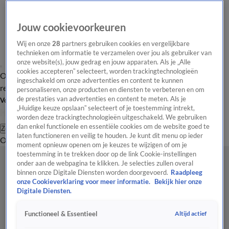
Jouw cookievoorkeuren
Wij en onze
28
partners gebruiken cookies en vergelijkbare
technieken om informatie te verzamelen over jou als gebruiker van
onze website(s), jouw gedrag en jouw apparaten. Als je „Alle
cookies accepteren” selecteert, worden trackingtechnologieën
Overzicht
Tip de
Laatste nieuws
Regionieuws
Het beste van Hart
ingeschakeld om onze advertenties en content te kunnen
redactie
personaliseren, onze producten en diensten te verbeteren en om
de prestaties van advertenties en content te meten. Als je
Volg Hart van Nederland
„Huidige keuze opslaan” selecteert of je toestemming intrekt,
worden deze trackingtechnologieën uitgeschakeld. We gebruiken
dan enkel functionele en essentiële cookies om de website goed te
Zoeken
laten functioneren en veilig te houden. Je kunt dit menu op ieder
Overzicht
Regio
Uitzendingen
Weer
Tip de redactie
Panel
Video's
moment opnieuw openen om je keuzes te wijzigen of om je
toestemming in te trekken door op de link Cookie-instellingen
onder aan de webpagina te klikken. Je selecties zullen overal
binnen onze Digitale Diensten worden doorgevoerd.
Raadpleeg
onze Cookieverklaring voor meer informatie.
Bekijk hier onze
Digitale Diensten.
Altijd actief
Functioneel & Essentieel