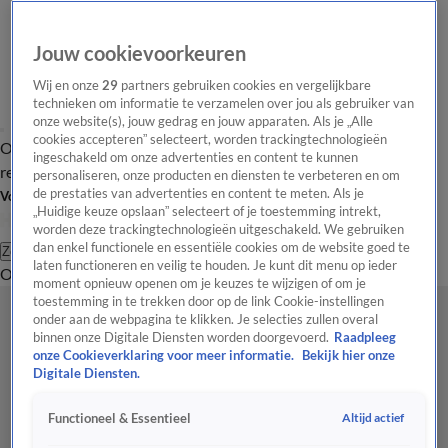
Jouw cookievoorkeuren
Wij en onze
29
partners gebruiken cookies en vergelijkbare
technieken om informatie te verzamelen over jou als gebruiker van
onze website(s), jouw gedrag en jouw apparaten. Als je „Alle
cookies accepteren” selecteert, worden trackingtechnologieën
Overzicht
Tip de
Laatste nieuws
Regionieuws
Het beste van Hart
ingeschakeld om onze advertenties en content te kunnen
redactie
personaliseren, onze producten en diensten te verbeteren en om
de prestaties van advertenties en content te meten. Als je
Volg Hart van Nederland
„Huidige keuze opslaan” selecteert of je toestemming intrekt,
worden deze trackingtechnologieën uitgeschakeld. We gebruiken
dan enkel functionele en essentiële cookies om de website goed te
Zoeken
laten functioneren en veilig te houden. Je kunt dit menu op ieder
Overzicht
Regio
Uitzendingen
Weer
Tip de redactie
Panel
Video's
moment opnieuw openen om je keuzes te wijzigen of om je
toestemming in te trekken door op de link Cookie-instellingen
onder aan de webpagina te klikken. Je selecties zullen overal
binnen onze Digitale Diensten worden doorgevoerd.
Raadpleeg
onze Cookieverklaring voor meer informatie.
Bekijk hier onze
Digitale Diensten.
Altijd actief
Functioneel & Essentieel