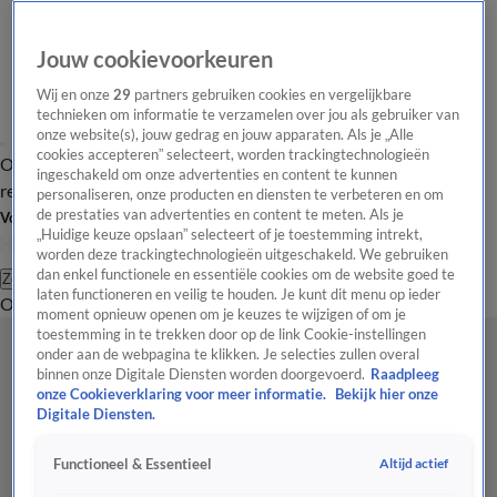
Jouw cookievoorkeuren
Wij en onze
29
partners gebruiken cookies en vergelijkbare
technieken om informatie te verzamelen over jou als gebruiker van
onze website(s), jouw gedrag en jouw apparaten. Als je „Alle
cookies accepteren” selecteert, worden trackingtechnologieën
Overzicht
Tip de
Laatste nieuws
Regionieuws
Het beste van Hart
ingeschakeld om onze advertenties en content te kunnen
redactie
personaliseren, onze producten en diensten te verbeteren en om
de prestaties van advertenties en content te meten. Als je
Volg Hart van Nederland
„Huidige keuze opslaan” selecteert of je toestemming intrekt,
worden deze trackingtechnologieën uitgeschakeld. We gebruiken
dan enkel functionele en essentiële cookies om de website goed te
Zoeken
laten functioneren en veilig te houden. Je kunt dit menu op ieder
Overzicht
Regio
Uitzendingen
Weer
Tip de redactie
Panel
Video's
moment opnieuw openen om je keuzes te wijzigen of om je
toestemming in te trekken door op de link Cookie-instellingen
onder aan de webpagina te klikken. Je selecties zullen overal
binnen onze Digitale Diensten worden doorgevoerd.
Raadpleeg
onze Cookieverklaring voor meer informatie.
Bekijk hier onze
Digitale Diensten.
Altijd actief
Functioneel & Essentieel