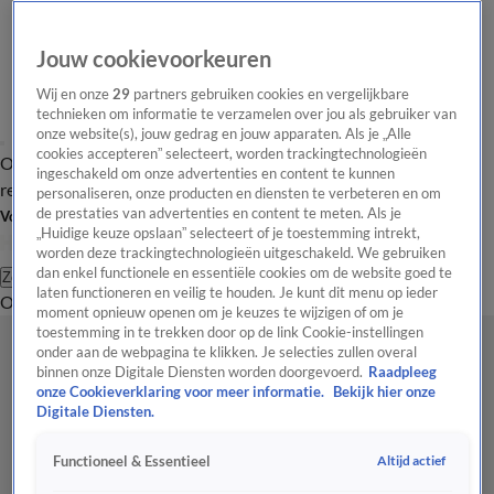
Jouw cookievoorkeuren
Wij en onze
29
partners gebruiken cookies en vergelijkbare
technieken om informatie te verzamelen over jou als gebruiker van
onze website(s), jouw gedrag en jouw apparaten. Als je „Alle
cookies accepteren” selecteert, worden trackingtechnologieën
Overzicht
Tip de
Laatste nieuws
Regionieuws
Het beste van Hart
ingeschakeld om onze advertenties en content te kunnen
redactie
personaliseren, onze producten en diensten te verbeteren en om
de prestaties van advertenties en content te meten. Als je
Volg Hart van Nederland
„Huidige keuze opslaan” selecteert of je toestemming intrekt,
worden deze trackingtechnologieën uitgeschakeld. We gebruiken
dan enkel functionele en essentiële cookies om de website goed te
Zoeken
laten functioneren en veilig te houden. Je kunt dit menu op ieder
Overzicht
Regio
Uitzendingen
Weer
Tip de redactie
Panel
Video's
moment opnieuw openen om je keuzes te wijzigen of om je
toestemming in te trekken door op de link Cookie-instellingen
onder aan de webpagina te klikken. Je selecties zullen overal
binnen onze Digitale Diensten worden doorgevoerd.
Raadpleeg
onze Cookieverklaring voor meer informatie.
Bekijk hier onze
Digitale Diensten.
Altijd actief
Functioneel & Essentieel