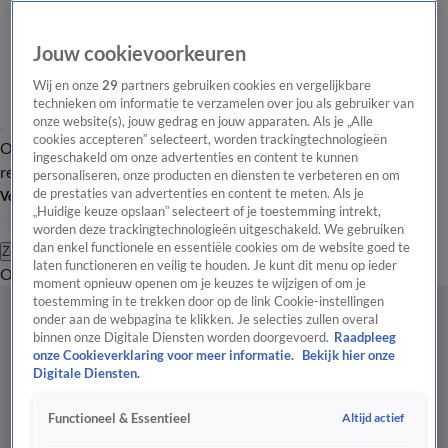
Jouw cookievoorkeuren
Wij en onze
29
partners gebruiken cookies en vergelijkbare
technieken om informatie te verzamelen over jou als gebruiker van
onze website(s), jouw gedrag en jouw apparaten. Als je „Alle
cookies accepteren” selecteert, worden trackingtechnologieën
Overzicht
Tip de
Laatste nieuws
Regionieuws
Het beste van Hart
ingeschakeld om onze advertenties en content te kunnen
redactie
personaliseren, onze producten en diensten te verbeteren en om
de prestaties van advertenties en content te meten. Als je
Volg Hart van Nederland
„Huidige keuze opslaan” selecteert of je toestemming intrekt,
worden deze trackingtechnologieën uitgeschakeld. We gebruiken
dan enkel functionele en essentiële cookies om de website goed te
Zoeken
laten functioneren en veilig te houden. Je kunt dit menu op ieder
Overzicht
Regio
Uitzendingen
Weer
Tip de redactie
Panel
Video's
moment opnieuw openen om je keuzes te wijzigen of om je
toestemming in te trekken door op de link Cookie-instellingen
onder aan de webpagina te klikken. Je selecties zullen overal
binnen onze Digitale Diensten worden doorgevoerd.
Raadpleeg
onze Cookieverklaring voor meer informatie.
Bekijk hier onze
Digitale Diensten.
Altijd actief
Functioneel & Essentieel