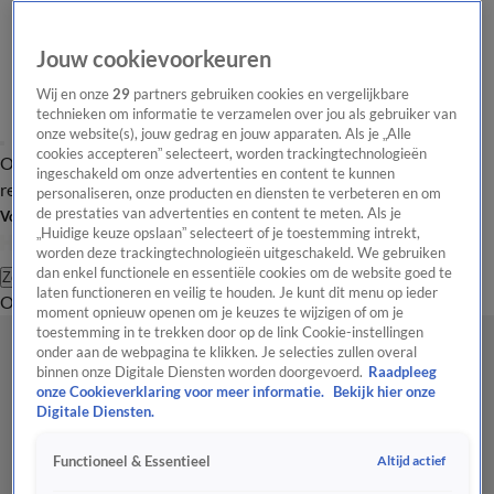
Jouw cookievoorkeuren
Wij en onze
29
partners gebruiken cookies en vergelijkbare
technieken om informatie te verzamelen over jou als gebruiker van
onze website(s), jouw gedrag en jouw apparaten. Als je „Alle
cookies accepteren” selecteert, worden trackingtechnologieën
Overzicht
Tip de
Laatste nieuws
Regionieuws
Het beste van Hart
ingeschakeld om onze advertenties en content te kunnen
redactie
personaliseren, onze producten en diensten te verbeteren en om
de prestaties van advertenties en content te meten. Als je
Volg Hart van Nederland
„Huidige keuze opslaan” selecteert of je toestemming intrekt,
worden deze trackingtechnologieën uitgeschakeld. We gebruiken
dan enkel functionele en essentiële cookies om de website goed te
Zoeken
laten functioneren en veilig te houden. Je kunt dit menu op ieder
Overzicht
Regio
Uitzendingen
Weer
Tip de redactie
Panel
Video's
moment opnieuw openen om je keuzes te wijzigen of om je
toestemming in te trekken door op de link Cookie-instellingen
onder aan de webpagina te klikken. Je selecties zullen overal
binnen onze Digitale Diensten worden doorgevoerd.
Raadpleeg
onze Cookieverklaring voor meer informatie.
Bekijk hier onze
Digitale Diensten.
Altijd actief
Functioneel & Essentieel