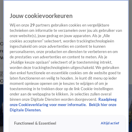
Jouw cookievoorkeuren
Wij en onze
29
partners gebruiken cookies en vergelijkbare
technieken om informatie te verzamelen over jou als gebruiker van
onze website(s), jouw gedrag en jouw apparaten. Als je „Alle
cookies accepteren” selecteert, worden trackingtechnologieën
Overzicht
Tip de
Laatste nieuws
Regionieuws
Het beste van Hart
ingeschakeld om onze advertenties en content te kunnen
redactie
personaliseren, onze producten en diensten te verbeteren en om
de prestaties van advertenties en content te meten. Als je
Volg Hart van Nederland
„Huidige keuze opslaan” selecteert of je toestemming intrekt,
worden deze trackingtechnologieën uitgeschakeld. We gebruiken
dan enkel functionele en essentiële cookies om de website goed te
Zoeken
laten functioneren en veilig te houden. Je kunt dit menu op ieder
Overzicht
Regio
Uitzendingen
Weer
Tip de redactie
Panel
Video's
moment opnieuw openen om je keuzes te wijzigen of om je
toestemming in te trekken door op de link Cookie-instellingen
onder aan de webpagina te klikken. Je selecties zullen overal
binnen onze Digitale Diensten worden doorgevoerd.
Raadpleeg
onze Cookieverklaring voor meer informatie.
Bekijk hier onze
Digitale Diensten.
Altijd actief
Functioneel & Essentieel