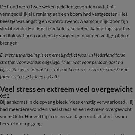
De hond werd twee weken geleden gevonden nadat hij
vermoedelijk al urenlang aan een boom had vastgezeten. Het
beestje was angstig en wantrouwend, waarschijnlijk door zijn
slechte zicht. Het kostte enkele rake beten, kalmeringsspuitjes
en flink wat uren om hem te vangen en naar een veilige plek te
brengen.
Dierenmishandeling is een ernstig delict waar in Nederland forse
straffen voor worden opgelegd. Maar wat voor persoon doet nu
Forensisch psycholoog: dierenmishandelaar 
eigenlijk zoiets, en wat kan dat betekenen voor hun toekomst? Een
kan psychopaat worden
forensisch psycholoog legt uit:
Veel stress en extreem veel overgewicht
0:52
Bij aankomst in de opvang bleek Mees ernstig verwaarloosd. Hij
had meerdere wonden, veel stress en een extreem overgewicht
van 60 kilo. Hoewel hij in de eerste dagen stabiel bleef, kwam
herstel niet op gang.