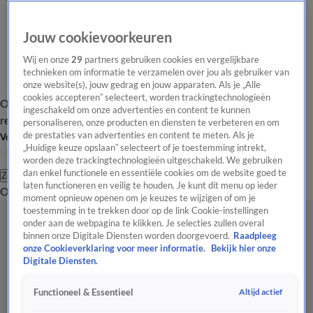
Jouw cookievoorkeuren
Wij en onze
29
partners gebruiken cookies en vergelijkbare
technieken om informatie te verzamelen over jou als gebruiker van
onze website(s), jouw gedrag en jouw apparaten. Als je „Alle
cookies accepteren” selecteert, worden trackingtechnologieën
Overzicht
Tip de
Laatste nieuws
Regionieuws
Het beste van Hart
ingeschakeld om onze advertenties en content te kunnen
redactie
personaliseren, onze producten en diensten te verbeteren en om
de prestaties van advertenties en content te meten. Als je
Volg Hart van Nederland
„Huidige keuze opslaan” selecteert of je toestemming intrekt,
worden deze trackingtechnologieën uitgeschakeld. We gebruiken
dan enkel functionele en essentiële cookies om de website goed te
Zoeken
laten functioneren en veilig te houden. Je kunt dit menu op ieder
Overzicht
Regio
Uitzendingen
Weer
Tip de redactie
Panel
Video's
moment opnieuw openen om je keuzes te wijzigen of om je
toestemming in te trekken door op de link Cookie-instellingen
onder aan de webpagina te klikken. Je selecties zullen overal
binnen onze Digitale Diensten worden doorgevoerd.
Raadpleeg
onze Cookieverklaring voor meer informatie.
Bekijk hier onze
Digitale Diensten.
Altijd actief
Functioneel & Essentieel