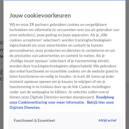
Jouw cookievoorkeuren
Wij en onze
29
partners gebruiken cookies en vergelijkbare
technieken om informatie te verzamelen over jou als gebruiker van
onze website(s), jouw gedrag en jouw apparaten. Als je „Alle
cookies accepteren” selecteert, worden trackingtechnologieën
Overzicht
Tip de
Laatste nieuws
Regionieuws
Het beste van Hart
ingeschakeld om onze advertenties en content te kunnen
redactie
personaliseren, onze producten en diensten te verbeteren en om
de prestaties van advertenties en content te meten. Als je
Volg Hart van Nederland
„Huidige keuze opslaan” selecteert of je toestemming intrekt,
worden deze trackingtechnologieën uitgeschakeld. We gebruiken
dan enkel functionele en essentiële cookies om de website goed te
Zoeken
laten functioneren en veilig te houden. Je kunt dit menu op ieder
Overzicht
Regio
Uitzendingen
Weer
Tip de redactie
Panel
Video's
moment opnieuw openen om je keuzes te wijzigen of om je
toestemming in te trekken door op de link Cookie-instellingen
onder aan de webpagina te klikken. Je selecties zullen overal
binnen onze Digitale Diensten worden doorgevoerd.
Raadpleeg
onze Cookieverklaring voor meer informatie.
Bekijk hier onze
Digitale Diensten.
Altijd actief
Functioneel & Essentieel