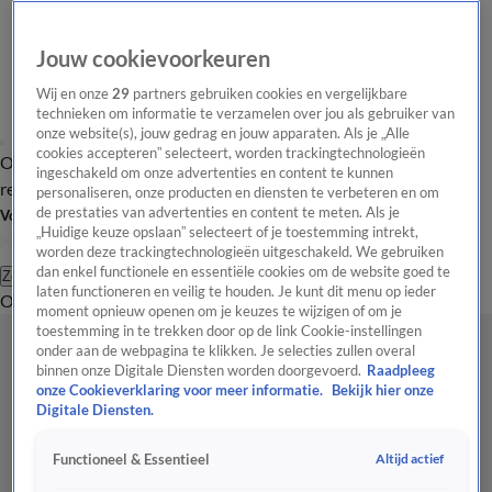
Jouw cookievoorkeuren
Wij en onze
29
partners gebruiken cookies en vergelijkbare
technieken om informatie te verzamelen over jou als gebruiker van
onze website(s), jouw gedrag en jouw apparaten. Als je „Alle
cookies accepteren” selecteert, worden trackingtechnologieën
Overzicht
Tip de
Laatste nieuws
Regionieuws
Het beste van Hart
ingeschakeld om onze advertenties en content te kunnen
redactie
personaliseren, onze producten en diensten te verbeteren en om
de prestaties van advertenties en content te meten. Als je
Volg Hart van Nederland
„Huidige keuze opslaan” selecteert of je toestemming intrekt,
worden deze trackingtechnologieën uitgeschakeld. We gebruiken
dan enkel functionele en essentiële cookies om de website goed te
Zoeken
laten functioneren en veilig te houden. Je kunt dit menu op ieder
Overzicht
Regio
Uitzendingen
Weer
Tip de redactie
Panel
Video's
moment opnieuw openen om je keuzes te wijzigen of om je
toestemming in te trekken door op de link Cookie-instellingen
onder aan de webpagina te klikken. Je selecties zullen overal
binnen onze Digitale Diensten worden doorgevoerd.
Raadpleeg
onze Cookieverklaring voor meer informatie.
Bekijk hier onze
Digitale Diensten.
Altijd actief
Functioneel & Essentieel