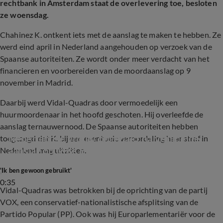
rechtbank in Amsterdam staat de overlevering toe, besloten
ze woensdag.
Chahinez K. ontkent iets met de aanslag te maken te hebben. Ze
werd eind april in Nederland aangehouden op verzoek van de
Spaanse autoriteiten. Ze wordt onder meer verdacht van het
financieren en voorbereiden van de moordaanslag op 9
november in Madrid.
Daarbij werd Vidal-Quadras door vermoedelijk een
huurmoordenaar in het hoofd geschoten. Hij overleefde de
aanslag ternauwernood. De Spaanse autoriteiten hebben
Nederlandse vrouw opgepakt na verijdelde 
toegezegd dat K. bij een eventuele veroordeling haar straf in
aanslag op Miss België
Nederland mag uitzitten.
'Ik ben gewoon gebruikt'
0:35
Vidal-Quadras was betrokken bij de oprichting van de partij
VOX, een conservatief-nationalistische afsplitsing van de
Partido Popular (PP). Ook was hij Europarlementariër voor de