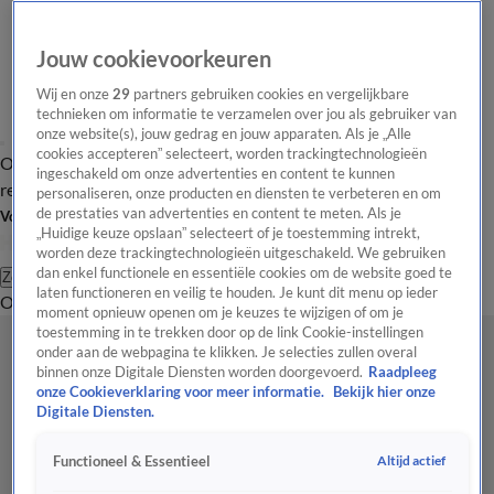
Jouw cookievoorkeuren
Wij en onze
29
partners gebruiken cookies en vergelijkbare
technieken om informatie te verzamelen over jou als gebruiker van
onze website(s), jouw gedrag en jouw apparaten. Als je „Alle
cookies accepteren” selecteert, worden trackingtechnologieën
Overzicht
Tip de
Laatste nieuws
Regionieuws
Het beste van Hart
ingeschakeld om onze advertenties en content te kunnen
redactie
personaliseren, onze producten en diensten te verbeteren en om
de prestaties van advertenties en content te meten. Als je
Volg Hart van Nederland
„Huidige keuze opslaan” selecteert of je toestemming intrekt,
worden deze trackingtechnologieën uitgeschakeld. We gebruiken
dan enkel functionele en essentiële cookies om de website goed te
Zoeken
laten functioneren en veilig te houden. Je kunt dit menu op ieder
Overzicht
Regio
Uitzendingen
Weer
Tip de redactie
Panel
Video's
moment opnieuw openen om je keuzes te wijzigen of om je
toestemming in te trekken door op de link Cookie-instellingen
onder aan de webpagina te klikken. Je selecties zullen overal
binnen onze Digitale Diensten worden doorgevoerd.
Raadpleeg
onze Cookieverklaring voor meer informatie.
Bekijk hier onze
Digitale Diensten.
Altijd actief
Functioneel & Essentieel