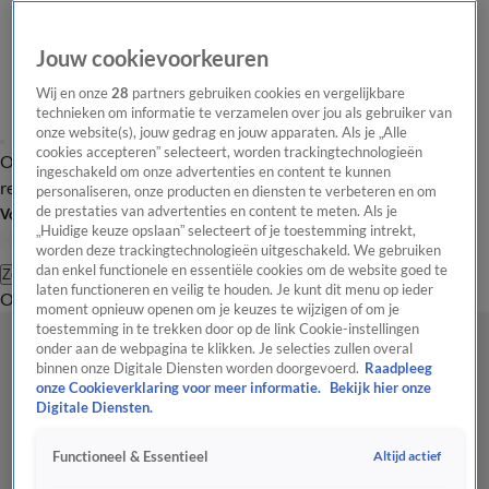
Jouw cookievoorkeuren
Wij en onze
28
partners gebruiken cookies en vergelijkbare
technieken om informatie te verzamelen over jou als gebruiker van
onze website(s), jouw gedrag en jouw apparaten. Als je „Alle
cookies accepteren” selecteert, worden trackingtechnologieën
Overzicht
Tip de
Laatste nieuws
Regionieuws
Het beste van Hart
ingeschakeld om onze advertenties en content te kunnen
redactie
personaliseren, onze producten en diensten te verbeteren en om
de prestaties van advertenties en content te meten. Als je
Volg Hart van Nederland
„Huidige keuze opslaan” selecteert of je toestemming intrekt,
worden deze trackingtechnologieën uitgeschakeld. We gebruiken
dan enkel functionele en essentiële cookies om de website goed te
Zoeken
laten functioneren en veilig te houden. Je kunt dit menu op ieder
Overzicht
Regio
Uitzendingen
Weer
Tip de redactie
Panel
Video's
moment opnieuw openen om je keuzes te wijzigen of om je
toestemming in te trekken door op de link Cookie-instellingen
onder aan de webpagina te klikken. Je selecties zullen overal
binnen onze Digitale Diensten worden doorgevoerd.
Raadpleeg
onze Cookieverklaring voor meer informatie.
Bekijk hier onze
Digitale Diensten.
Altijd actief
Functioneel & Essentieel