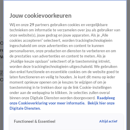
Jouw cookievoorkeuren
Wij en onze
29
partners gebruiken cookies en vergelijkbare
technieken om informatie te verzamelen over jou als gebruiker van
onze website(s), jouw gedrag en jouw apparaten. Als je „Alle
cookies accepteren” selecteert, worden trackingtechnologieën
Overzicht
Tip de
Laatste nieuws
Regionieuws
Het beste van Hart
ingeschakeld om onze advertenties en content te kunnen
redactie
personaliseren, onze producten en diensten te verbeteren en om
de prestaties van advertenties en content te meten. Als je
Volg Hart van Nederland
„Huidige keuze opslaan” selecteert of je toestemming intrekt,
worden deze trackingtechnologieën uitgeschakeld. We gebruiken
dan enkel functionele en essentiële cookies om de website goed te
Zoeken
laten functioneren en veilig te houden. Je kunt dit menu op ieder
Overzicht
Regio
Uitzendingen
Weer
Tip de redactie
Panel
Video's
moment opnieuw openen om je keuzes te wijzigen of om je
toestemming in te trekken door op de link Cookie-instellingen
onder aan de webpagina te klikken. Je selecties zullen overal
binnen onze Digitale Diensten worden doorgevoerd.
Raadpleeg
onze Cookieverklaring voor meer informatie.
Bekijk hier onze
Digitale Diensten.
Altijd actief
Functioneel & Essentieel