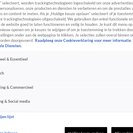
” selecteert, worden trackingtechnologieën ingeschakeld om onze advertenties
personaliseren, onze producten en diensten te verbeteren en om de prestaties 
s en content te meten. Als je „Huidige keuze opslaan” selecteert of je toestemm
e trackingtechnologieën uitgeschakeld. We gebruiken dan enkel functionele en
de website goed te laten functioneren en veilig te houden. Je kunt dit menu op
ieuw openen om je keuzes te wijzigen of om je toestemming in te trekken door
ellingen onder aan de webpagina te klikken. Je selecties zullen overal binnen o
orden doorgevoerd.
Raadpleeg onze Cookieverklaring voor meer informatie.
ale Diensten.
eel & Essentieel
sch
sing & Commercieel
ng & Social media
jen lijst
en beheren