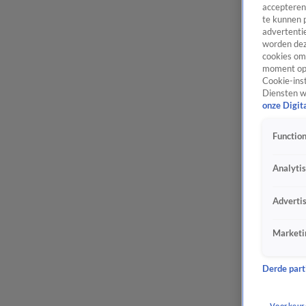
accepteren
te kunnen 
advertentie
worden dez
cookies om 
moment opn
Cookie-inst
Diensten w
onze Digit
Function
Analyti
Adverti
Marketi
Derde parti
Voorkeur