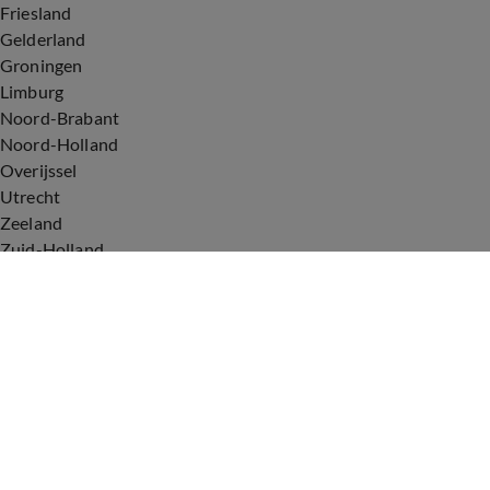
Friesland
Gelderland
Groningen
Limburg
Noord-Brabant
Noord-Holland
Overijssel
Utrecht
Zeeland
Zuid-Holland
Voorwaarden
Over ons
Privacyverklaring
Gebruiksvoorwaarden
Cookieverklaring
Digitale diensten
Cookie instellingen
Upod & Talpa Network
Adverteren