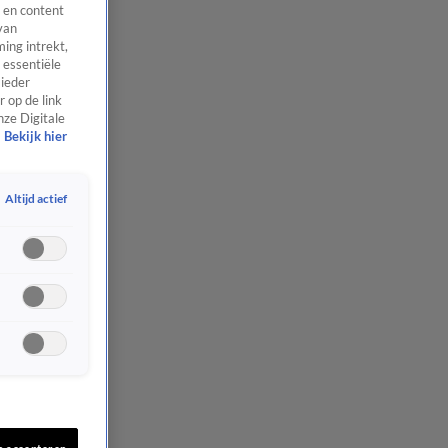
 en content
van
ing intrekt,
 essentiële
 ieder
 op de link
nze Digitale
Bekijk hier
Altijd actief