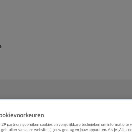
e
ookievoorkeuren
e
29
partners gebruiken cookies en vergelijkbare technieken om informatie te
s gebruiker van onze website(s), jouw gedrag en jouw apparaten. Als je „Alle co