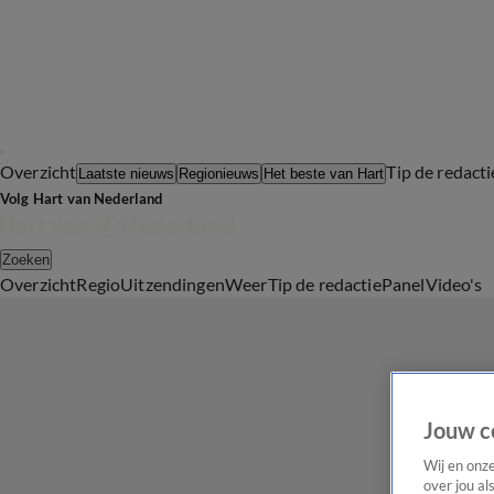
Overzicht
Tip de redacti
Laatste nieuws
Regionieuws
Het beste van Hart
Volg Hart van Nederland
Zoeken
Overzicht
Regio
Uitzendingen
Weer
Tip de redactie
Panel
Video's
Jouw c
Wij en onz
over jou al