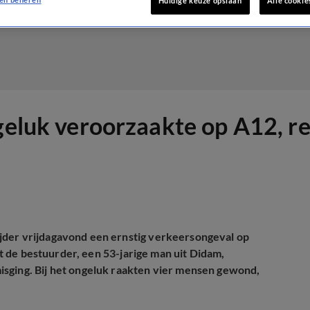
Huidige keuze opslaan
Alle cookie
ngeluk veroorzaakte op A12, r
jder vrijdagavond een ernstig verkeersongeval op
dat de bestuurder, een 53-jarige man uit Didam,
isging. Bij het ongeluk raakten vier mensen gewond,