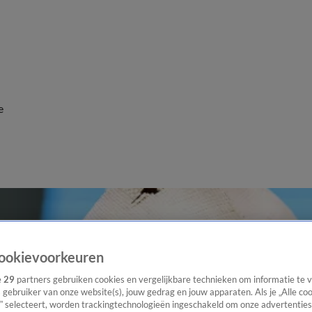
e
ookievoorkeuren
e
29
partners gebruiken cookies en vergelijkbare technieken om informatie te
s gebruiker van onze website(s), jouw gedrag en jouw apparaten. Als je „Alle co
” selecteert, worden trackingtechnologieën ingeschakeld om onze advertenties