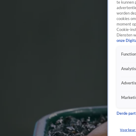
te kunnen 
advertentie
worden dez
cookies om 
moment opn
Cookie-inst
Diensten w
onze Digit
Function
Analyti
Adverti
Marketi
Derde parti
Voorkeur