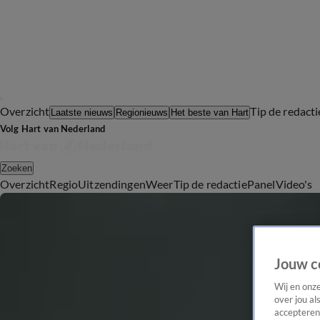
Overzicht
Tip de redacti
Laatste nieuws
Regionieuws
Het beste van Hart
Volg Hart van Nederland
Zoeken
Overzicht
Regio
Uitzendingen
Weer
Tip de redactie
Panel
Video's
Jouw c
Wij en onz
over jou al
accepteren