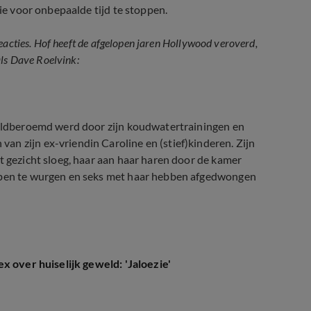
tie voor onbepaalde tijd te stoppen.
eacties. Hof heeft de afgelopen jaren Hollywood veroverd,
als Dave Roelvink:
ereldberoemd werd door zijn koudwatertrainingen en
n zijn ex-vriendin Caroline en (stief)kinderen. Zijn
t gezicht sloeg, haar aan haar haren door de kamer
ebben te wurgen en seks met haar hebben afgedwongen
 over huiselijk geweld: 'Jaloezie'