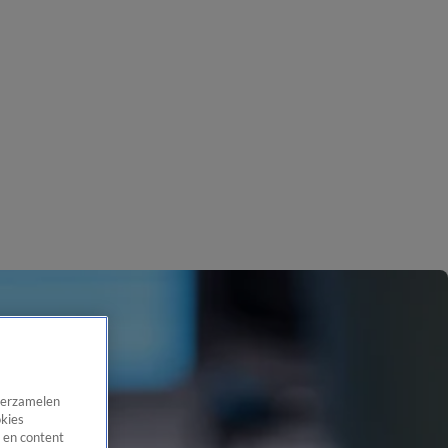
 verzamelen
okies
 en content