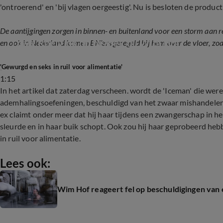
'ontroerend' en 'bij vlagen oergeestig'. Nu is besloten de produc
De aantijgingen zorgen in binnen- en buitenland voor een storm aan r
Dave Roelvink op bezoek bij Wim Hof
en ook in Nederland komen BN'ers geregeld bij hem over de vloer, zo
'Gewurgd en seks in ruil voor alimentatie'
1:15
In het artikel dat zaterdag verscheen. wordt de 'Iceman' die w
ademhalingsoefeningen, beschuldigd van het zwaar mishandelen va
ex claimt onder meer dat hij haar tijdens een zwangerschap in he
sleurde en in haar buik schopt. Ook zou hij haar geprobeerd h
in ruil voor alimentatie.
Lees ook:
Wim Hof reageert fel op beschuldigingen van ex