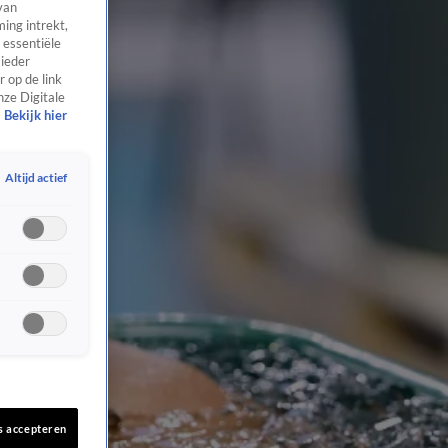
van
ing intrekt,
 essentiële
 ieder
 op de link
nze Digitale
Bekijk hier
Altijd actief
s accepteren