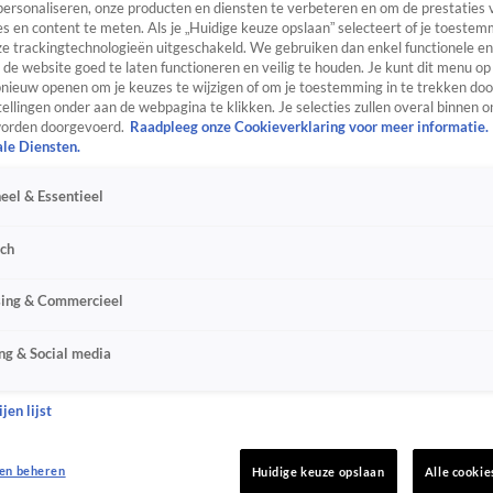
personaliseren, onze producten en diensten te verbeteren en om de prestaties 
s en content te meten. Als je „Huidige keuze opslaan” selecteert of je toestemm
e trackingtechnologieën uitgeschakeld. We gebruiken dan enkel functionele en
de website goed te laten functioneren en veilig te houden. Je kunt dit menu op
ieuw openen om je keuzes te wijzigen of om je toestemming in te trekken door
ellingen onder aan de webpagina te klikken. Je selecties zullen overal binnen o
orden doorgevoerd.
Raadpleeg onze Cookieverklaring voor meer informatie.
ale Diensten.
eel & Essentieel
sch
sing & Commercieel
ng & Social media
jen lijst
en beheren
Huidige keuze opslaan
Alle cookie