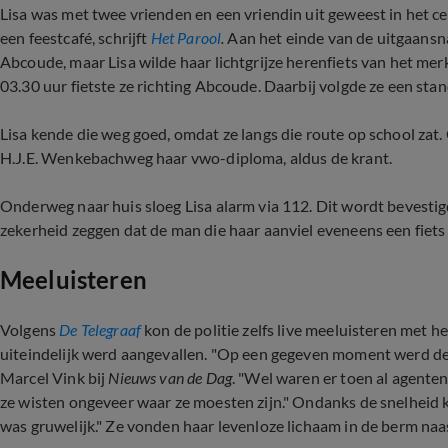
Lisa was met twee vrienden en een vriendin uit geweest in het
een feestcafé, schrijft
Het Parool
.
Aan het einde van de uitgaansn
Abcoude, maar Lisa wilde haar lichtgrijze herenfiets van het mer
03.30 uur fietste ze richting Abcoude. Daarbij volgde ze een s
Lisa kende die weg goed, omdat ze langs die route op school zat
H.J.E. Wenkebachweg haar vwo-diploma, aldus de krant.
Onderweg naar huis sloeg Lisa alarm via 112. Dit wordt bevestigd
zekerheid zeggen dat de man die haar aanviel eveneens een fiets b
Meeluisteren
Volgens
De Telegraaf
kon de politie zelfs live meeluisteren met h
uiteindelijk werd aangevallen.
"Op een gegeven moment werd de 
Marcel Vink bij
Nieuws van de Dag
. "Wel waren er toen al agente
ze wisten ongeveer waar ze moesten zijn." Ondanks de snelheid 
was gruwelijk." Ze vonden haar levenloze lichaam in de berm naast