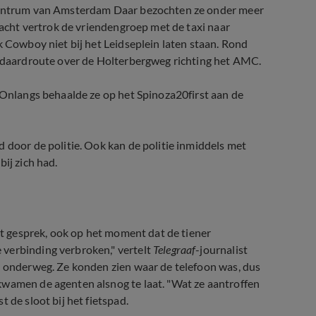
 centrum van Amsterdam Daar bezochten ze onder meer
acht vertrok de vriendengroep met de taxi naar
k Cowboy niet bij het Leidseplein laten staan. Rond
tandaardroute over de Holterbergweg richting het AMC.
. Onlangs behaalde ze op het Spinoza20first aan de
 door de politie. Ook kan de politie inmiddels met
ij zich had.
et gesprek, ook op het moment dat de tiener
verbinding verbroken," vertelt
Telegraaf
-journalist
n onderweg. Ze konden zien waar de telefoon was, dus
kwamen de agenten alsnog te laat. "Wat ze aantroffen
 de sloot bij het fietspad.