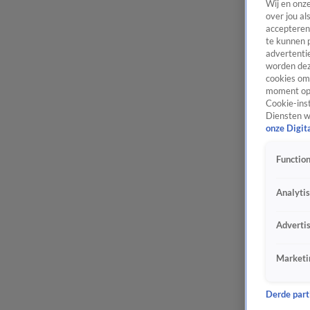
Wij en onz
over jou al
accepteren
te kunnen 
advertentie
worden dez
cookies om 
moment opn
Cookie-inst
Diensten w
onze Digit
Function
Analyti
Adverti
Marketi
Derde parti