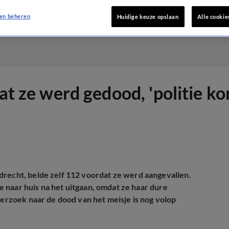
en beheren
Huidige keuze opslaan
Alle cookie
dat ze werd gedood, 'politie k
drecht, belde zelf 112 voordat ze werd aangevallen.
je naar huis na het uitgaan, omdat ze haar dure
derzoek naar de dood van het meisje is nog volop