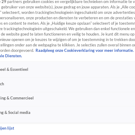
e
29
partners gebruiken cookies en vergelijkbare technieken om informatie te
s gebruiker van onze website(s), jouw gedrag en jouw apparaten. Als je „Alle co
” selecteert, worden trackingtechnologieën ingeschakeld om onze advertenties
personaliseren, onze producten en diensten te verbeteren en om de prestaties 
s en content te meten. Als je „Huidige keuze opslaan” selecteert of je toestemm
e trackingtechnologieën uitgeschakeld. We gebruiken dan enkel functionele en
de website goed te laten functioneren en veilig te houden. Je kunt dit menu op
ieuw openen om je keuzes te wijzigen of om je toestemming in te trekken door
ellingen onder aan de webpagina te klikken. Je selecties zullen overal binnen o
orden doorgevoerd.
Raadpleeg onze Cookieverklaring voor meer informatie.
ale Diensten.
eel & Essentieel
sch
sing & Commercieel
ng & Social media
jen lijst