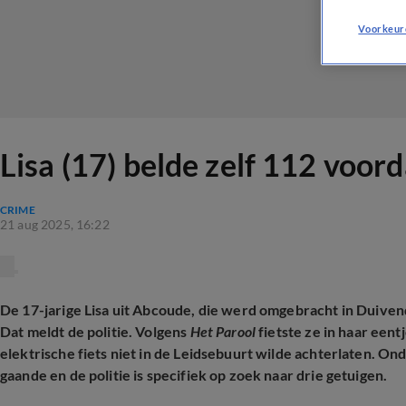
Voorkeur
Lisa (17) belde zelf 112 voor
CRIME
21 aug 2025, 16:22
De 17-jarige Lisa uit Abcoude, die werd omgebracht in Duiven
Dat meldt de politie. Volgens
Het Parool
fietste ze in haar eent
elektrische fiets niet in de Leidsebuurt wilde achterlaten. On
gaande en de politie is specifiek op zoek naar drie getuigen.