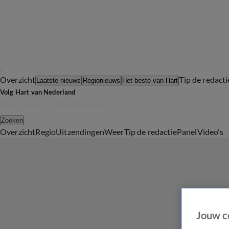
Overzicht
Tip de redacti
Laatste nieuws
Regionieuws
Het beste van Hart
Volg Hart van Nederland
Zoeken
Overzicht
Regio
Uitzendingen
Weer
Tip de redactie
Panel
Video's
Jouw c