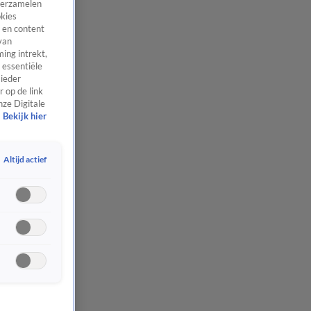
 verzamelen
okies
 en content
van
ing intrekt,
 essentiële
 ieder
 op de link
nze Digitale
Bekijk hier
Altijd actief