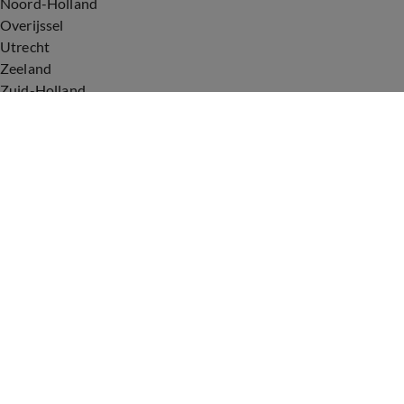
Noord-Holland
Overijssel
Utrecht
Zeeland
Zuid-Holland
Voorwaarden
Over ons
Privacyverklaring
Gebruiksvoorwaarden
Cookieverklaring
Digitale diensten
Cookie instellingen
Upod & Talpa Network
Adverteren
Vacatures
Publieksservice
Tip de redactie
Correcties en aanvullingen
Redactiestatuut Hart van Nederland