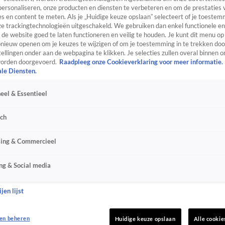
personaliseren, onze producten en diensten te verbeteren en om de prestaties 
s en content te meten. Als je „Huidige keuze opslaan” selecteert of je toestemm
e trackingtechnologieën uitgeschakeld. We gebruiken dan enkel functionele en
de website goed te laten functioneren en veilig te houden. Je kunt dit menu op
ieuw openen om je keuzes te wijzigen of om je toestemming in te trekken door
ellingen onder aan de webpagina te klikken. Je selecties zullen overal binnen o
orden doorgevoerd.
Raadpleeg onze Cookieverklaring voor meer informatie.
ale Diensten.
eel & Essentieel
sch
sing & Commercieel
ng & Social media
jen lijst
en beheren
Huidige keuze opslaan
Alle cookie