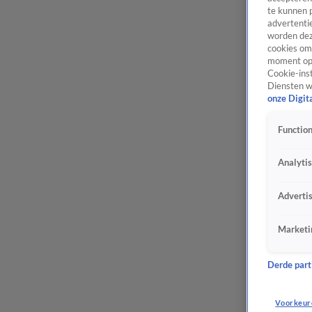
te kunnen 
advertentie
worden dez
cookies om 
moment opn
Cookie-inst
Diensten w
onze Digit
Function
Analyti
Adverti
Marketi
Derde parti
Voorkeur