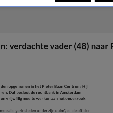
n: verdachte vader (48) naar
orden opgenomen in het Pieter Baan Centrum. Hij
deren. Dat besloot de rechtbank in Amsterdam
en vrijwillig mee te werken aan het onderzoek.
rmee alle gezinsleden onder zijn duim", zei de officier