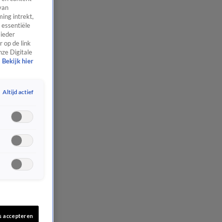
van
ing intrekt,
 essentiële
 ieder
 op de link
nze Digitale
Bekijk hier
Altijd actief
s accepteren