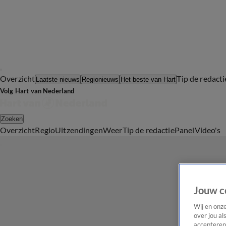
Overzicht
Tip de redacti
Laatste nieuws
Regionieuws
Het beste van Hart
Volg Hart van Nederland
Zoeken
Overzicht
Regio
Uitzendingen
Weer
Tip de redactie
Panel
Video's
Jouw c
Wij en onz
over jou al
accepteren