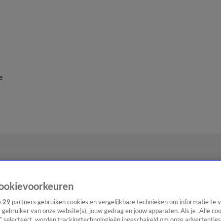
e
ookievoorkeuren
e
29
partners gebruiken cookies en vergelijkbare technieken om informatie te
s gebruiker van onze website(s), jouw gedrag en jouw apparaten. Als je „Alle co
” selecteert, worden trackingtechnologieën ingeschakeld om onze advertenties