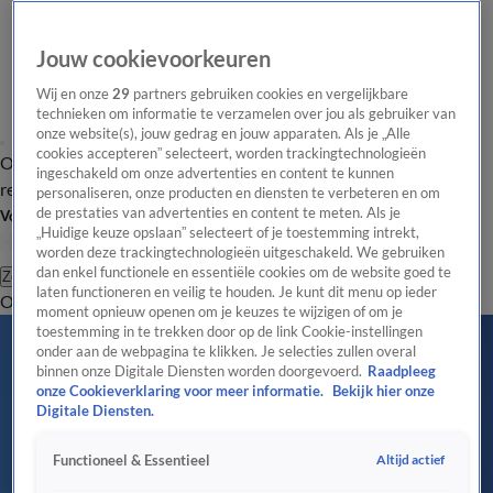
Jouw cookievoorkeuren
Wij en onze
29
partners gebruiken cookies en vergelijkbare
technieken om informatie te verzamelen over jou als gebruiker van
onze website(s), jouw gedrag en jouw apparaten. Als je „Alle
cookies accepteren” selecteert, worden trackingtechnologieën
Overzicht
Tip de
Laatste nieuws
Regionieuws
Het beste van Hart
ingeschakeld om onze advertenties en content te kunnen
redactie
personaliseren, onze producten en diensten te verbeteren en om
de prestaties van advertenties en content te meten. Als je
Volg Hart van Nederland
„Huidige keuze opslaan” selecteert of je toestemming intrekt,
worden deze trackingtechnologieën uitgeschakeld. We gebruiken
dan enkel functionele en essentiële cookies om de website goed te
Zoeken
laten functioneren en veilig te houden. Je kunt dit menu op ieder
Overzicht
Regio
Uitzendingen
Weer
Tip de redactie
Panel
Video's
moment opnieuw openen om je keuzes te wijzigen of om je
toestemming in te trekken door op de link Cookie-instellingen
onder aan de webpagina te klikken. Je selecties zullen overal
binnen onze Digitale Diensten worden doorgevoerd.
Raadpleeg
onze Cookieverklaring voor meer informatie.
Bekijk hier onze
Digitale Diensten.
Altijd actief
Functioneel & Essentieel