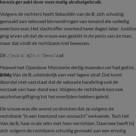
kennis geraakt door overmatig alcoholgebruik.
Volgens de rechters heeft Sebastiën van de B. zich schuldig
gemaakt aan seksueel binnendringen van iemand die volledig
weerloos was. Het slachtoffer overleed twee dagen later. Justitie
ging ervan uit dat de vrouw was gestikt in de penis van de man,
maar dat vindt de rechtbank niet bewezen.
Hart van Nederland legt uit: welke straffen 
zijn er in Nederland?
Dit zijn de straffen in Nederland:
Hoewel het Openbaar Ministerie dertig maanden cel had geëist,
2:04
kreeg Van de B. uiteindelijk een veel lagere straf. Dat komt
doordat niet vaststaat dat de seksuele handeling ook de
oorzaak van haar dood was. Volgens de rechtbank kan ook
alcoholvergiftiging tot het overlijden hebben geleid.
De vrouw was die avond zo dronken dat ze volgens de
rechtbank “in een toestand van onmacht” verkeerde. Toch liet
Van de B. haar orale seks met hem verrichten. Daarmee heeft hij
zich volgens de rechtbank schuldig gemaakt aan een ernstig