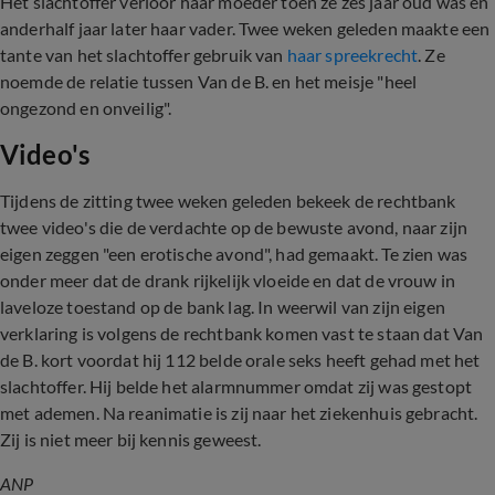
Het slachtoffer verloor haar moeder toen ze zes jaar oud was en
anderhalf jaar later haar vader. Twee weken geleden maakte een
tante van het slachtoffer gebruik van
haar spreekrecht
. Ze
noemde de relatie tussen Van de B. en het meisje "heel
ongezond en onveilig".
Video's
Tijdens de zitting twee weken geleden bekeek de rechtbank
twee video's die de verdachte op de bewuste avond, naar zijn
eigen zeggen "een erotische avond", had gemaakt. Te zien was
onder meer dat de drank rijkelijk vloeide en dat de vrouw in
laveloze toestand op de bank lag. In weerwil van zijn eigen
verklaring is volgens de rechtbank komen vast te staan dat Van
de B. kort voordat hij 112 belde orale seks heeft gehad met het
slachtoffer. Hij belde het alarmnummer omdat zij was gestopt
met ademen. Na reanimatie is zij naar het ziekenhuis gebracht.
Zij is niet meer bij kennis geweest.
ANP