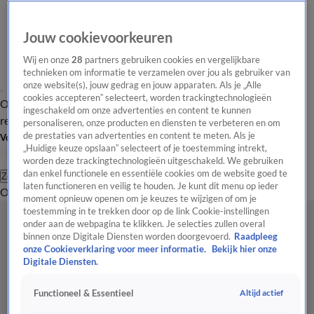
Jouw cookievoorkeuren
Wij en onze
28
partners gebruiken cookies en vergelijkbare
technieken om informatie te verzamelen over jou als gebruiker van
onze website(s), jouw gedrag en jouw apparaten. Als je „Alle
cookies accepteren” selecteert, worden trackingtechnologieën
Overzicht
Tip de
Laatste nieuws
Regionieuws
Het beste van Hart
ingeschakeld om onze advertenties en content te kunnen
redactie
personaliseren, onze producten en diensten te verbeteren en om
de prestaties van advertenties en content te meten. Als je
Volg Hart van Nederland
„Huidige keuze opslaan” selecteert of je toestemming intrekt,
worden deze trackingtechnologieën uitgeschakeld. We gebruiken
dan enkel functionele en essentiële cookies om de website goed te
Zoeken
laten functioneren en veilig te houden. Je kunt dit menu op ieder
Overzicht
Regio
Uitzendingen
Weer
Tip de redactie
Panel
Video's
moment opnieuw openen om je keuzes te wijzigen of om je
toestemming in te trekken door op de link Cookie-instellingen
onder aan de webpagina te klikken. Je selecties zullen overal
binnen onze Digitale Diensten worden doorgevoerd.
Raadpleeg
onze Cookieverklaring voor meer informatie.
Bekijk hier onze
Digitale Diensten.
Altijd actief
Functioneel & Essentieel