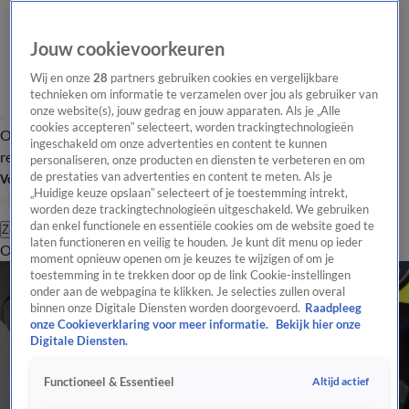
Jouw cookievoorkeuren
Wij en onze
28
partners gebruiken cookies en vergelijkbare
technieken om informatie te verzamelen over jou als gebruiker van
onze website(s), jouw gedrag en jouw apparaten. Als je „Alle
cookies accepteren” selecteert, worden trackingtechnologieën
Overzicht
Tip de
Laatste nieuws
Regionieuws
Het beste van Hart
ingeschakeld om onze advertenties en content te kunnen
redactie
personaliseren, onze producten en diensten te verbeteren en om
de prestaties van advertenties en content te meten. Als je
Volg Hart van Nederland
„Huidige keuze opslaan” selecteert of je toestemming intrekt,
worden deze trackingtechnologieën uitgeschakeld. We gebruiken
dan enkel functionele en essentiële cookies om de website goed te
Zoeken
laten functioneren en veilig te houden. Je kunt dit menu op ieder
Overzicht
Regio
Uitzendingen
Weer
Tip de redactie
Panel
Video's
moment opnieuw openen om je keuzes te wijzigen of om je
toestemming in te trekken door op de link Cookie-instellingen
onder aan de webpagina te klikken. Je selecties zullen overal
binnen onze Digitale Diensten worden doorgevoerd.
Raadpleeg
onze Cookieverklaring voor meer informatie.
Bekijk hier onze
Digitale Diensten.
Altijd actief
Functioneel & Essentieel