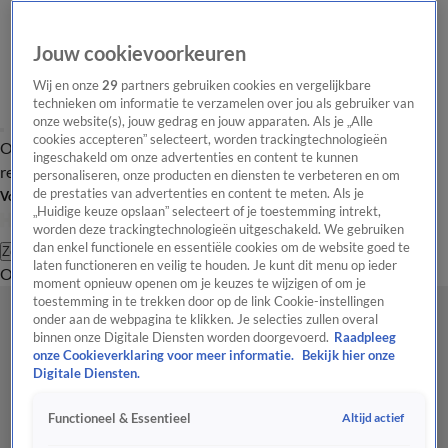
Jouw cookievoorkeuren
Wij en onze
29
partners gebruiken cookies en vergelijkbare
technieken om informatie te verzamelen over jou als gebruiker van
onze website(s), jouw gedrag en jouw apparaten. Als je „Alle
cookies accepteren” selecteert, worden trackingtechnologieën
Overzicht
Tip de
Laatste nieuws
Regionieuws
Het beste van Hart
ingeschakeld om onze advertenties en content te kunnen
redactie
personaliseren, onze producten en diensten te verbeteren en om
de prestaties van advertenties en content te meten. Als je
Volg Hart van Nederland
„Huidige keuze opslaan” selecteert of je toestemming intrekt,
worden deze trackingtechnologieën uitgeschakeld. We gebruiken
dan enkel functionele en essentiële cookies om de website goed te
Zoeken
laten functioneren en veilig te houden. Je kunt dit menu op ieder
Overzicht
Regio
Uitzendingen
Weer
Tip de redactie
Panel
Video's
moment opnieuw openen om je keuzes te wijzigen of om je
toestemming in te trekken door op de link Cookie-instellingen
onder aan de webpagina te klikken. Je selecties zullen overal
binnen onze Digitale Diensten worden doorgevoerd.
Raadpleeg
onze Cookieverklaring voor meer informatie.
Bekijk hier onze
Digitale Diensten.
Altijd actief
Functioneel & Essentieel