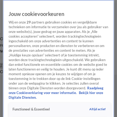
Jouw cookievoorkeuren
Wij en onze
29
partners gebruiken cookies en vergelijkbare
technieken om informatie te verzamelen over jou als gebruiker van
onze website(s), jouw gedrag en jouw apparaten. Als je „Alle
cookies accepteren” selecteert, worden trackingtechnologieën
Overzicht
Tip de
Laatste nieuws
Regionieuws
Het beste van Hart
ingeschakeld om onze advertenties en content te kunnen
redactie
personaliseren, onze producten en diensten te verbeteren en om
de prestaties van advertenties en content te meten. Als je
Volg Hart van Nederland
„Huidige keuze opslaan” selecteert of je toestemming intrekt,
worden deze trackingtechnologieën uitgeschakeld. We gebruiken
dan enkel functionele en essentiële cookies om de website goed te
Zoeken
laten functioneren en veilig te houden. Je kunt dit menu op ieder
Overzicht
Regio
Uitzendingen
Weer
Tip de redactie
Panel
Video's
moment opnieuw openen om je keuzes te wijzigen of om je
toestemming in te trekken door op de link Cookie-instellingen
onder aan de webpagina te klikken. Je selecties zullen overal
binnen onze Digitale Diensten worden doorgevoerd.
Raadpleeg
onze Cookieverklaring voor meer informatie.
Bekijk hier onze
Digitale Diensten.
Altijd actief
Functioneel & Essentieel