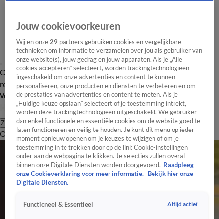
Jouw cookievoorkeuren
Wij en onze
29
partners gebruiken cookies en vergelijkbare
technieken om informatie te verzamelen over jou als gebruiker van
onze website(s), jouw gedrag en jouw apparaten. Als je „Alle
cookies accepteren” selecteert, worden trackingtechnologieën
Overzicht
Tip de
Laatste nieuws
Regionieuws
Het beste van Hart
ingeschakeld om onze advertenties en content te kunnen
redactie
personaliseren, onze producten en diensten te verbeteren en om
de prestaties van advertenties en content te meten. Als je
Volg Hart van Nederland
„Huidige keuze opslaan” selecteert of je toestemming intrekt,
worden deze trackingtechnologieën uitgeschakeld. We gebruiken
dan enkel functionele en essentiële cookies om de website goed te
Zoeken
laten functioneren en veilig te houden. Je kunt dit menu op ieder
Overzicht
Regio
Uitzendingen
Weer
Tip de redactie
Panel
Video's
moment opnieuw openen om je keuzes te wijzigen of om je
toestemming in te trekken door op de link Cookie-instellingen
onder aan de webpagina te klikken. Je selecties zullen overal
binnen onze Digitale Diensten worden doorgevoerd.
Raadpleeg
onze Cookieverklaring voor meer informatie.
Bekijk hier onze
Digitale Diensten.
Altijd actief
Functioneel & Essentieel