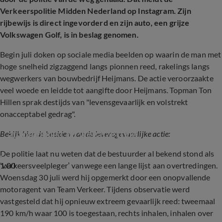
Verkeerspolitie Midden Nederland op Instagram. Zijn
rijbewijs is direct ingevorderd en zijn auto, een grijze
Volkswagen Golf, is in beslag genomen.
Begin juli doken op sociale media beelden op waarin de man met
hoge snelheid zigzaggend langs pionnen reed, rakelings langs
wegwerkers van bouwbedrijf Heijmans. De actie veroorzaakte
veel woede en leidde tot aangifte door Heijmans. Topman Ton
Hillen sprak destijds van "levensgevaarlijk en volstrekt
onacceptabel gedrag".
Woede over levensgevaarlijk rijgedrag 
automobilist bij wegafzetting
Bekijk hier de beelden van de levensgevaarlijke actie:
De politie laat nu weten dat de bestuurder al bekend stond als
1:00
‘verkeersveelpleger’ vanwege een lange lijst aan overtredingen.
Woensdag 30 juli werd hij opgemerkt door een onopvallende
motoragent van Team Verkeer. Tijdens observatie werd
vastgesteld dat hij opnieuw extreem gevaarlijk reed: tweemaal
190 km/h waar 100 is toegestaan, rechts inhalen, inhalen over