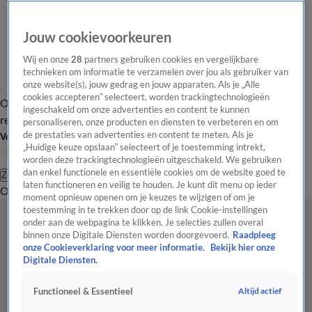
Jouw cookievoorkeuren
Wij en onze
28
partners gebruiken cookies en vergelijkbare
technieken om informatie te verzamelen over jou als gebruiker van
onze website(s), jouw gedrag en jouw apparaten. Als je „Alle
cookies accepteren” selecteert, worden trackingtechnologieën
Overzicht
Tip de
Laatste nieuws
Regionieuws
Het beste van Hart
ingeschakeld om onze advertenties en content te kunnen
redactie
personaliseren, onze producten en diensten te verbeteren en om
de prestaties van advertenties en content te meten. Als je
Volg Hart van Nederland
„Huidige keuze opslaan” selecteert of je toestemming intrekt,
worden deze trackingtechnologieën uitgeschakeld. We gebruiken
dan enkel functionele en essentiële cookies om de website goed te
Zoeken
laten functioneren en veilig te houden. Je kunt dit menu op ieder
Overzicht
Regio
Uitzendingen
Weer
Tip de redactie
Panel
Video's
moment opnieuw openen om je keuzes te wijzigen of om je
toestemming in te trekken door op de link Cookie-instellingen
onder aan de webpagina te klikken. Je selecties zullen overal
binnen onze Digitale Diensten worden doorgevoerd.
Raadpleeg
onze Cookieverklaring voor meer informatie.
Bekijk hier onze
Digitale Diensten.
Altijd actief
Functioneel & Essentieel