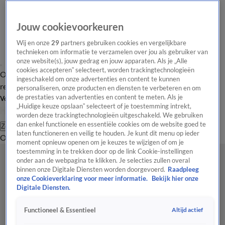
Jouw cookievoorkeuren
Wij en onze
29
partners gebruiken cookies en vergelijkbare
technieken om informatie te verzamelen over jou als gebruiker van
onze website(s), jouw gedrag en jouw apparaten. Als je „Alle
cookies accepteren” selecteert, worden trackingtechnologieën
Overzicht
Tip de
Laatste nieuws
Regionieuws
Het beste van Hart
ingeschakeld om onze advertenties en content te kunnen
redactie
personaliseren, onze producten en diensten te verbeteren en om
de prestaties van advertenties en content te meten. Als je
Volg Hart van Nederland
„Huidige keuze opslaan” selecteert of je toestemming intrekt,
worden deze trackingtechnologieën uitgeschakeld. We gebruiken
dan enkel functionele en essentiële cookies om de website goed te
Zoeken
laten functioneren en veilig te houden. Je kunt dit menu op ieder
Overzicht
Regio
Uitzendingen
Weer
Tip de redactie
Panel
Video's
moment opnieuw openen om je keuzes te wijzigen of om je
toestemming in te trekken door op de link Cookie-instellingen
onder aan de webpagina te klikken. Je selecties zullen overal
binnen onze Digitale Diensten worden doorgevoerd.
Raadpleeg
onze Cookieverklaring voor meer informatie.
Bekijk hier onze
Digitale Diensten.
Altijd actief
Functioneel & Essentieel