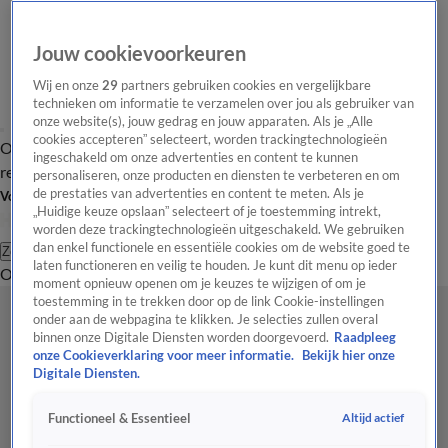
Jouw cookievoorkeuren
Wij en onze
29
partners gebruiken cookies en vergelijkbare
technieken om informatie te verzamelen over jou als gebruiker van
onze website(s), jouw gedrag en jouw apparaten. Als je „Alle
cookies accepteren” selecteert, worden trackingtechnologieën
Overzicht
Tip de
Laatste nieuws
Regionieuws
Het beste van Hart
ingeschakeld om onze advertenties en content te kunnen
redactie
personaliseren, onze producten en diensten te verbeteren en om
de prestaties van advertenties en content te meten. Als je
Volg Hart van Nederland
„Huidige keuze opslaan” selecteert of je toestemming intrekt,
worden deze trackingtechnologieën uitgeschakeld. We gebruiken
dan enkel functionele en essentiële cookies om de website goed te
Zoeken
laten functioneren en veilig te houden. Je kunt dit menu op ieder
Overzicht
Regio
Uitzendingen
Weer
Tip de redactie
Panel
Video's
moment opnieuw openen om je keuzes te wijzigen of om je
toestemming in te trekken door op de link Cookie-instellingen
onder aan de webpagina te klikken. Je selecties zullen overal
binnen onze Digitale Diensten worden doorgevoerd.
Raadpleeg
onze Cookieverklaring voor meer informatie.
Bekijk hier onze
Digitale Diensten.
Altijd actief
Functioneel & Essentieel