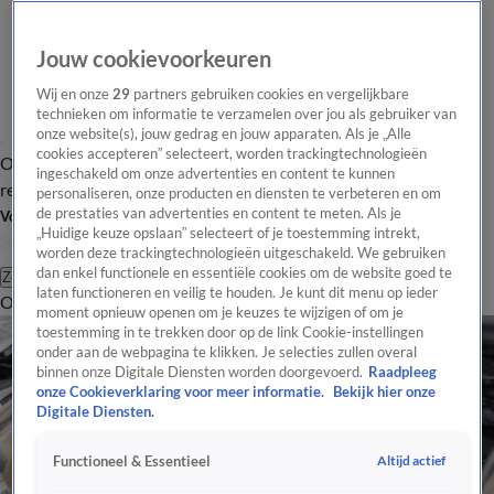
Jouw cookievoorkeuren
Wij en onze
29
partners gebruiken cookies en vergelijkbare
technieken om informatie te verzamelen over jou als gebruiker van
onze website(s), jouw gedrag en jouw apparaten. Als je „Alle
cookies accepteren” selecteert, worden trackingtechnologieën
Overzicht
Tip de
Laatste nieuws
Regionieuws
Het beste van Hart
ingeschakeld om onze advertenties en content te kunnen
redactie
personaliseren, onze producten en diensten te verbeteren en om
de prestaties van advertenties en content te meten. Als je
Volg Hart van Nederland
„Huidige keuze opslaan” selecteert of je toestemming intrekt,
worden deze trackingtechnologieën uitgeschakeld. We gebruiken
dan enkel functionele en essentiële cookies om de website goed te
Zoeken
laten functioneren en veilig te houden. Je kunt dit menu op ieder
Overzicht
Regio
Uitzendingen
Weer
Tip de redactie
Panel
Video's
moment opnieuw openen om je keuzes te wijzigen of om je
toestemming in te trekken door op de link Cookie-instellingen
onder aan de webpagina te klikken. Je selecties zullen overal
binnen onze Digitale Diensten worden doorgevoerd.
Raadpleeg
onze Cookieverklaring voor meer informatie.
Bekijk hier onze
Digitale Diensten.
Altijd actief
Functioneel & Essentieel