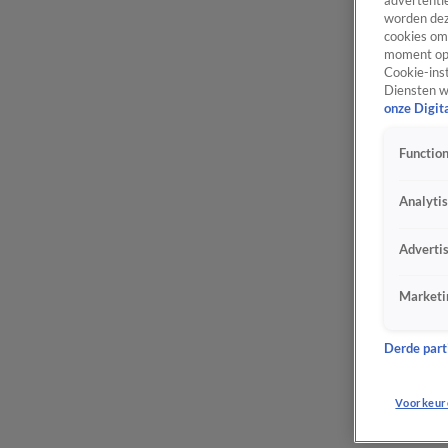
advertentie
worden dez
cookies om 
moment opn
Cookie-inst
Diensten w
onze Digit
Function
Analyti
Adverti
Marketi
Derde parti
Voorkeur