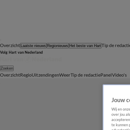
Overzicht
Tip de redacti
Laatste nieuws
Regionieuws
Het beste van Hart
Volg Hart van Nederland
Zoeken
Overzicht
Regio
Uitzendingen
Weer
Tip de redactie
Panel
Video's
Jouw c
Wij en onz
over jou al
accepteren
te kunnen 