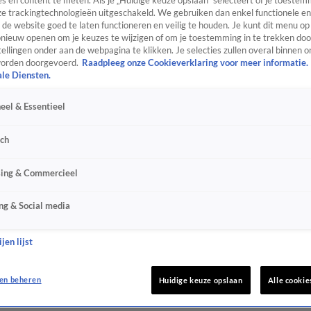
s en content te meten. Als je „Huidige keuze opslaan” selecteert of je toestemm
e trackingtechnologieën uitgeschakeld. We gebruiken dan enkel functionele en
de website goed te laten functioneren en veilig te houden. Je kunt dit menu op
ieuw openen om je keuzes te wijzigen of om je toestemming in te trekken door
ellingen onder aan de webpagina te klikken. Je selecties zullen overal binnen o
orden doorgevoerd.
Raadpleeg onze Cookieverklaring voor meer informatie.
ale Diensten.
eel & Essentieel
sch
sing & Commercieel
ng & Social media
jen lijst
en beheren
Huidige keuze opslaan
Alle cookie