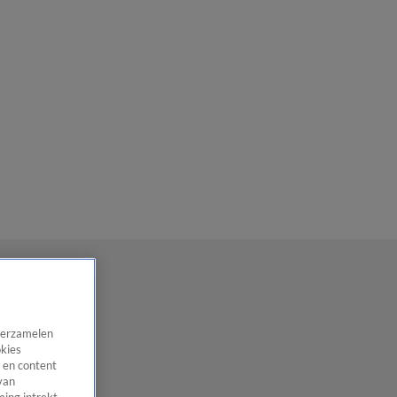
 verzamelen
okies
 en content
van