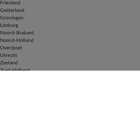
Friesland
Gelderland
Groningen
Limburg
Noord-Brabant
Noord-Holland
Overijssel
Utrecht
Zeeland
Zuid-Holland
Voorwaarden
Over ons
Privacyverklaring
Gebruiksvoorwaarden
Cookieverklaring
Digitale diensten
Cookie instellingen
Upod & Talpa Network
Adverteren