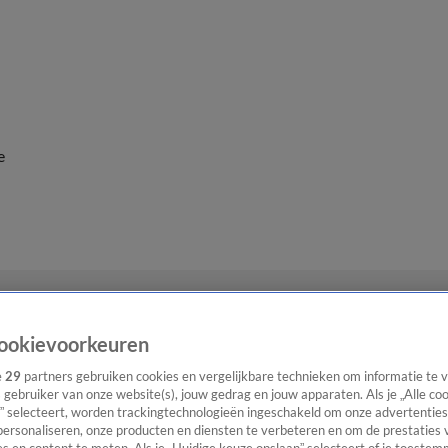
e
ookievoorkeuren
e
29
partners gebruiken cookies en vergelijkbare technieken om informatie te
s gebruiker van onze website(s), jouw gedrag en jouw apparaten. Als je „Alle co
” selecteert, worden trackingtechnologieën ingeschakeld om onze advertenties
personaliseren, onze producten en diensten te verbeteren en om de prestaties 