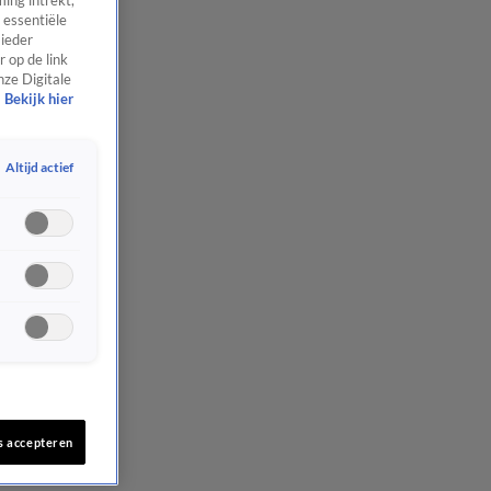
ing intrekt,
 essentiële
 ieder
 op de link
nze Digitale
Bekijk hier
Altijd actief
s accepteren