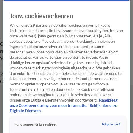
Jouw cookievoorkeuren
Wij en onze
29
partners gebruiken cookies en vergelijkbare
technieken om informatie te verzamelen over jou als gebruiker van
onze website(s), jouw gedrag en jouw apparaten. Als je „Alle
cookies accepteren” selecteert, worden trackingtechnologieën
Overzicht
Tip de
Laatste nieuws
Regionieuws
Het beste van Hart
ingeschakeld om onze advertenties en content te kunnen
redactie
personaliseren, onze producten en diensten te verbeteren en om
de prestaties van advertenties en content te meten. Als je
Volg Hart van Nederland
„Huidige keuze opslaan” selecteert of je toestemming intrekt,
worden deze trackingtechnologieën uitgeschakeld. We gebruiken
dan enkel functionele en essentiële cookies om de website goed te
Zoeken
laten functioneren en veilig te houden. Je kunt dit menu op ieder
Overzicht
Regio
Uitzendingen
Weer
Tip de redactie
Panel
Video's
moment opnieuw openen om je keuzes te wijzigen of om je
toestemming in te trekken door op de link Cookie-instellingen
onder aan de webpagina te klikken. Je selecties zullen overal
binnen onze Digitale Diensten worden doorgevoerd.
Raadpleeg
onze Cookieverklaring voor meer informatie.
Bekijk hier onze
Digitale Diensten.
Altijd actief
Functioneel & Essentieel