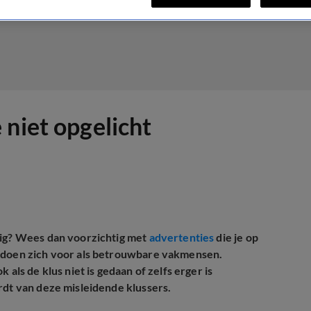
 niet opgelicht
dig? Wees dan voorzichtig met
advertenties
die je op
n doen zich voor als betrouwbare vakmensen.
als de klus niet is gedaan of zelfs erger is
rdt van deze misleidende klussers.