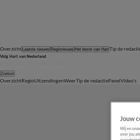
Overzicht
Tip de redacti
Laatste nieuws
Regionieuws
Het beste van Hart
Volg Hart van Nederland
Zoeken
Overzicht
Regio
Uitzendingen
Weer
Tip de redactie
Panel
Video's
Jouw c
Wij en onz
over jou al
accepteren