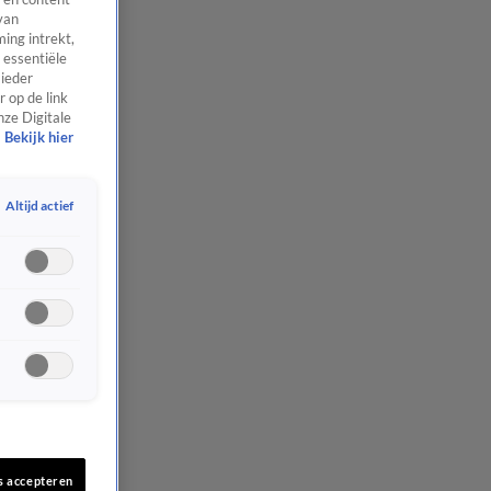
van
ing intrekt,
 essentiële
 ieder
 op de link
nze Digitale
Bekijk hier
Altijd actief
s accepteren