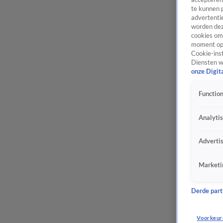
te kunnen 
advertentie
worden dez
cookies om 
moment opn
Cookie-inst
Diensten w
onze Digit
Function
Analyti
Adverti
Marketi
Derde parti
Voorkeur