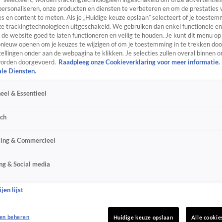
personaliseren, onze producten en diensten te verbeteren en om de prestaties 
s en content te meten. Als je „Huidige keuze opslaan” selecteert of je toestemm
e trackingtechnologieën uitgeschakeld. We gebruiken dan enkel functionele en
de website goed te laten functioneren en veilig te houden. Je kunt dit menu op
ieuw openen om je keuzes te wijzigen of om je toestemming in te trekken door
ellingen onder aan de webpagina te klikken. Je selecties zullen overal binnen o
orden doorgevoerd.
Raadpleeg onze Cookieverklaring voor meer informatie.
ale Diensten.
eel & Essentieel
sch
sing & Commercieel
ng & Social media
jen lijst
en beheren
Huidige keuze opslaan
Alle cookie