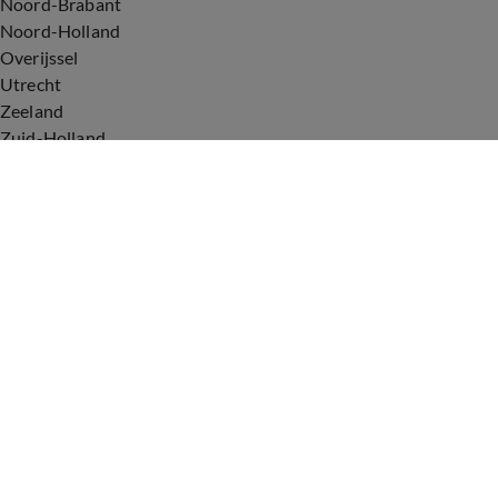
Noord-Brabant
Noord-Holland
Overijssel
Utrecht
Zeeland
Zuid-Holland
Voorwaarden
Over ons
Privacyverklaring
Gebruiksvoorwaarden
Cookieverklaring
Digitale diensten
Cookie instellingen
Upod & Talpa Network
Adverteren
Vacatures
Publieksservice
Tip de redactie
Correcties en aanvullingen