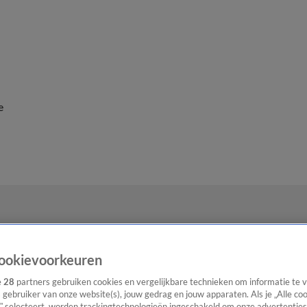
e
ookievoorkeuren
e
28
partners gebruiken cookies en vergelijkbare technieken om informatie te
s gebruiker van onze website(s), jouw gedrag en jouw apparaten. Als je „Alle co
” selecteert, worden trackingtechnologieën ingeschakeld om onze advertenties