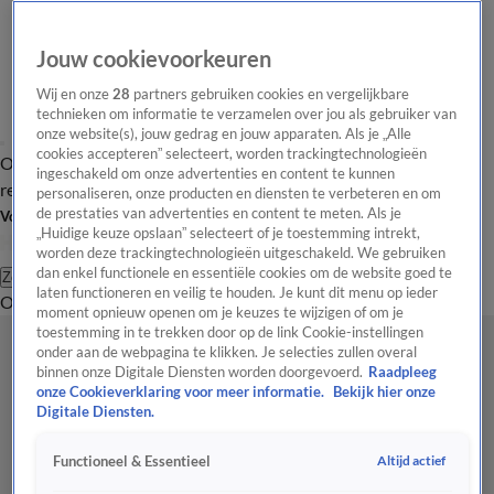
Jouw cookievoorkeuren
Wij en onze
28
partners gebruiken cookies en vergelijkbare
technieken om informatie te verzamelen over jou als gebruiker van
onze website(s), jouw gedrag en jouw apparaten. Als je „Alle
cookies accepteren” selecteert, worden trackingtechnologieën
Overzicht
Tip de
Laatste nieuws
Regionieuws
Het beste van Hart
ingeschakeld om onze advertenties en content te kunnen
redactie
personaliseren, onze producten en diensten te verbeteren en om
de prestaties van advertenties en content te meten. Als je
Volg Hart van Nederland
„Huidige keuze opslaan” selecteert of je toestemming intrekt,
worden deze trackingtechnologieën uitgeschakeld. We gebruiken
dan enkel functionele en essentiële cookies om de website goed te
Zoeken
laten functioneren en veilig te houden. Je kunt dit menu op ieder
Overzicht
Regio
Uitzendingen
Weer
Tip de redactie
Panel
Video's
moment opnieuw openen om je keuzes te wijzigen of om je
toestemming in te trekken door op de link Cookie-instellingen
onder aan de webpagina te klikken. Je selecties zullen overal
binnen onze Digitale Diensten worden doorgevoerd.
Raadpleeg
onze Cookieverklaring voor meer informatie.
Bekijk hier onze
Digitale Diensten.
Altijd actief
Functioneel & Essentieel