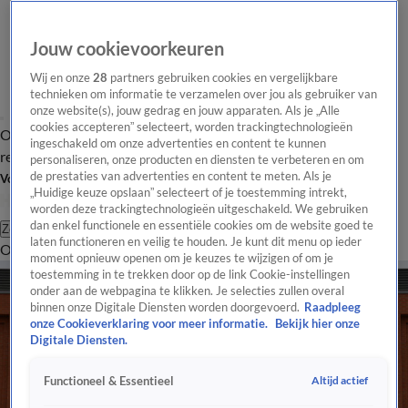
Jouw cookievoorkeuren
Wij en onze
28
partners gebruiken cookies en vergelijkbare
technieken om informatie te verzamelen over jou als gebruiker van
onze website(s), jouw gedrag en jouw apparaten. Als je „Alle
cookies accepteren” selecteert, worden trackingtechnologieën
Overzicht
Tip de
Laatste nieuws
Regionieuws
Het beste van Hart
ingeschakeld om onze advertenties en content te kunnen
redactie
personaliseren, onze producten en diensten te verbeteren en om
de prestaties van advertenties en content te meten. Als je
Volg Hart van Nederland
„Huidige keuze opslaan” selecteert of je toestemming intrekt,
worden deze trackingtechnologieën uitgeschakeld. We gebruiken
dan enkel functionele en essentiële cookies om de website goed te
Zoeken
laten functioneren en veilig te houden. Je kunt dit menu op ieder
Overzicht
Regio
Uitzendingen
Weer
Tip de redactie
Panel
Video's
moment opnieuw openen om je keuzes te wijzigen of om je
toestemming in te trekken door op de link Cookie-instellingen
onder aan de webpagina te klikken. Je selecties zullen overal
binnen onze Digitale Diensten worden doorgevoerd.
Raadpleeg
onze Cookieverklaring voor meer informatie.
Bekijk hier onze
Digitale Diensten.
Altijd actief
Functioneel & Essentieel