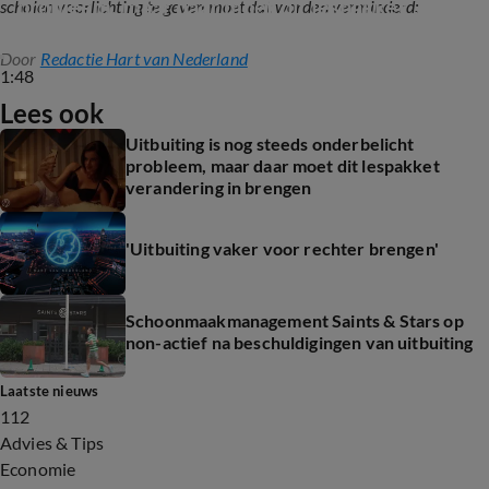
probleem, maar daar moet dit lespakket 
scholen voorlichting te geven moet dat worden verminderd:
verandering in brengen
Door
Redactie Hart van Nederland
1:48
Lees ook
Uitbuiting is nog steeds onderbelicht
probleem, maar daar moet dit lespakket
verandering in brengen
'Uitbuiting vaker voor rechter brengen'
Schoonmaakmanagement Saints & Stars op
non-actief na beschuldigingen van uitbuiting
Laatste nieuws
112
Advies & Tips
Economie