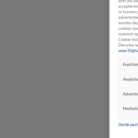
over jou al
accepteren
te kunnen 
advertentie
worden dez
cookies om 
moment opn
Cookie-inst
Diensten w
onze Digit
Function
Analyti
Adverti
Marketi
Derde parti