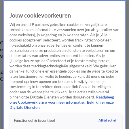
Jouw cookievoorkeuren
Wij en onze
29
partners gebruiken cookies en vergelijkbare
technieken om informatie te verzamelen over jou als gebruiker van
onze website(s), jouw gedrag en jouw apparaten. Als je „Alle
cookies accepteren” selecteert, worden trackingtechnologieën
Overzicht
Tip de
Laatste nieuws
Regionieuws
Het beste van Hart
ingeschakeld om onze advertenties en content te kunnen
redactie
personaliseren, onze producten en diensten te verbeteren en om
de prestaties van advertenties en content te meten. Als je
Volg Hart van Nederland
„Huidige keuze opslaan” selecteert of je toestemming intrekt,
worden deze trackingtechnologieën uitgeschakeld. We gebruiken
dan enkel functionele en essentiële cookies om de website goed te
Zoeken
laten functioneren en veilig te houden. Je kunt dit menu op ieder
Overzicht
Regio
Uitzendingen
Weer
Tip de redactie
Panel
Video's
moment opnieuw openen om je keuzes te wijzigen of om je
toestemming in te trekken door op de link Cookie-instellingen
onder aan de webpagina te klikken. Je selecties zullen overal
binnen onze Digitale Diensten worden doorgevoerd.
Raadpleeg
onze Cookieverklaring voor meer informatie.
Bekijk hier onze
Digitale Diensten.
Altijd actief
Functioneel & Essentieel