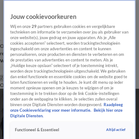
Jouw cookievoorkeuren
Wij en onze
29
partners gebruiken cookies en vergelijkbare
technieken om informatie te verzamelen over jou als gebruiker van
onze website(s), jouw gedrag en jouw apparaten. Als je „Alle
cookies accepteren” selecteert, worden trackingtechnologieën
Overzicht
Tip de
Laatste nieuws
Regionieuws
Het beste van Hart
ingeschakeld om onze advertenties en content te kunnen
redactie
personaliseren, onze producten en diensten te verbeteren en om
de prestaties van advertenties en content te meten. Als je
Volg Hart van Nederland
„Huidige keuze opslaan” selecteert of je toestemming intrekt,
worden deze trackingtechnologieën uitgeschakeld. We gebruiken
dan enkel functionele en essentiële cookies om de website goed te
Zoeken
laten functioneren en veilig te houden. Je kunt dit menu op ieder
Overzicht
Regio
Uitzendingen
Weer
Tip de redactie
Panel
Video's
moment opnieuw openen om je keuzes te wijzigen of om je
toestemming in te trekken door op de link Cookie-instellingen
onder aan de webpagina te klikken. Je selecties zullen overal
binnen onze Digitale Diensten worden doorgevoerd.
Raadpleeg
onze Cookieverklaring voor meer informatie.
Bekijk hier onze
Digitale Diensten.
Altijd actief
Functioneel & Essentieel