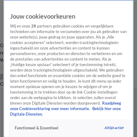
Jouw cookievoorkeuren
Wij en onze
28
partners gebruiken cookies en vergelijkbare
technieken om informatie te verzamelen over jou als gebruiker van
onze website(s), jouw gedrag en jouw apparaten. Als je „Alle
cookies accepteren” selecteert, worden trackingtechnologieën
Overzicht
Tip de
Laatste nieuws
Regionieuws
Het beste van Hart
ingeschakeld om onze advertenties en content te kunnen
redactie
personaliseren, onze producten en diensten te verbeteren en om
de prestaties van advertenties en content te meten. Als je
Volg Hart van Nederland
„Huidige keuze opslaan” selecteert of je toestemming intrekt,
worden deze trackingtechnologieën uitgeschakeld. We gebruiken
dan enkel functionele en essentiële cookies om de website goed te
Zoeken
laten functioneren en veilig te houden. Je kunt dit menu op ieder
Overzicht
Regio
Uitzendingen
Weer
Tip de redactie
Panel
Video's
moment opnieuw openen om je keuzes te wijzigen of om je
toestemming in te trekken door op de link Cookie-instellingen
onder aan de webpagina te klikken. Je selecties zullen overal
binnen onze Digitale Diensten worden doorgevoerd.
Raadpleeg
onze Cookieverklaring voor meer informatie.
Bekijk hier onze
Digitale Diensten.
Altijd actief
Functioneel & Essentieel