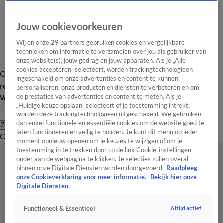
Jouw cookievoorkeuren
Wij en onze
29
partners gebruiken cookies en vergelijkbare
technieken om informatie te verzamelen over jou als gebruiker van
onze website(s), jouw gedrag en jouw apparaten. Als je „Alle
cookies accepteren” selecteert, worden trackingtechnologieën
Overzicht
Tip de
Laatste nieuws
Regionieuws
Het beste van Hart
ingeschakeld om onze advertenties en content te kunnen
redactie
personaliseren, onze producten en diensten te verbeteren en om
de prestaties van advertenties en content te meten. Als je
Volg Hart van Nederland
„Huidige keuze opslaan” selecteert of je toestemming intrekt,
worden deze trackingtechnologieën uitgeschakeld. We gebruiken
dan enkel functionele en essentiële cookies om de website goed te
Zoeken
laten functioneren en veilig te houden. Je kunt dit menu op ieder
Overzicht
Regio
Uitzendingen
Weer
Tip de redactie
Panel
Video's
moment opnieuw openen om je keuzes te wijzigen of om je
toestemming in te trekken door op de link Cookie-instellingen
onder aan de webpagina te klikken. Je selecties zullen overal
binnen onze Digitale Diensten worden doorgevoerd.
Raadpleeg
onze Cookieverklaring voor meer informatie.
Bekijk hier onze
Digitale Diensten.
Altijd actief
Functioneel & Essentieel