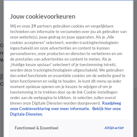
Jouw cookievoorkeuren
Wij en onze
29
partners gebruiken cookies en vergelijkbare
technieken om informatie te verzamelen over jou als gebruiker van
onze website(s), jouw gedrag en jouw apparaten. Als je „Alle
cookies accepteren” selecteert, worden trackingtechnologieën
Overzicht
Tip de
Laatste nieuws
Regionieuws
Het beste van Hart
ingeschakeld om onze advertenties en content te kunnen
redactie
personaliseren, onze producten en diensten te verbeteren en om
de prestaties van advertenties en content te meten. Als je
Volg Hart van Nederland
„Huidige keuze opslaan” selecteert of je toestemming intrekt,
worden deze trackingtechnologieën uitgeschakeld. We gebruiken
dan enkel functionele en essentiële cookies om de website goed te
Zoeken
laten functioneren en veilig te houden. Je kunt dit menu op ieder
Overzicht
Regio
Uitzendingen
Weer
Tip de redactie
Panel
Video's
moment opnieuw openen om je keuzes te wijzigen of om je
toestemming in te trekken door op de link Cookie-instellingen
onder aan de webpagina te klikken. Je selecties zullen overal
binnen onze Digitale Diensten worden doorgevoerd.
Raadpleeg
onze Cookieverklaring voor meer informatie.
Bekijk hier onze
Digitale Diensten.
Altijd actief
Functioneel & Essentieel