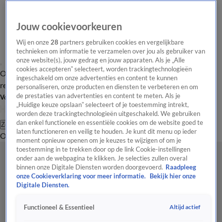
Jouw cookievoorkeuren
Wij en onze
28
partners gebruiken cookies en vergelijkbare
technieken om informatie te verzamelen over jou als gebruiker van
onze website(s), jouw gedrag en jouw apparaten. Als je „Alle
cookies accepteren” selecteert, worden trackingtechnologieën
Overzicht
Tip de
Laatste nieuws
Regionieuws
Het beste van Hart
ingeschakeld om onze advertenties en content te kunnen
redactie
personaliseren, onze producten en diensten te verbeteren en om
de prestaties van advertenties en content te meten. Als je
Volg Hart van Nederland
„Huidige keuze opslaan” selecteert of je toestemming intrekt,
worden deze trackingtechnologieën uitgeschakeld. We gebruiken
dan enkel functionele en essentiële cookies om de website goed te
Zoeken
laten functioneren en veilig te houden. Je kunt dit menu op ieder
Overzicht
Regio
Uitzendingen
Weer
Tip de redactie
Panel
Video's
moment opnieuw openen om je keuzes te wijzigen of om je
toestemming in te trekken door op de link Cookie-instellingen
onder aan de webpagina te klikken. Je selecties zullen overal
binnen onze Digitale Diensten worden doorgevoerd.
Raadpleeg
onze Cookieverklaring voor meer informatie.
Bekijk hier onze
Digitale Diensten.
Altijd actief
Functioneel & Essentieel