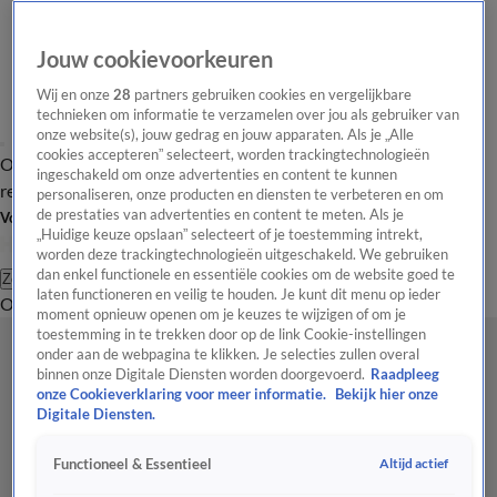
Jouw cookievoorkeuren
Wij en onze
28
partners gebruiken cookies en vergelijkbare
technieken om informatie te verzamelen over jou als gebruiker van
onze website(s), jouw gedrag en jouw apparaten. Als je „Alle
cookies accepteren” selecteert, worden trackingtechnologieën
Overzicht
Tip de
Laatste nieuws
Regionieuws
Het beste van Hart
ingeschakeld om onze advertenties en content te kunnen
redactie
personaliseren, onze producten en diensten te verbeteren en om
de prestaties van advertenties en content te meten. Als je
Volg Hart van Nederland
„Huidige keuze opslaan” selecteert of je toestemming intrekt,
worden deze trackingtechnologieën uitgeschakeld. We gebruiken
dan enkel functionele en essentiële cookies om de website goed te
Zoeken
laten functioneren en veilig te houden. Je kunt dit menu op ieder
Overzicht
Regio
Uitzendingen
Weer
Tip de redactie
Panel
Video's
moment opnieuw openen om je keuzes te wijzigen of om je
toestemming in te trekken door op de link Cookie-instellingen
onder aan de webpagina te klikken. Je selecties zullen overal
binnen onze Digitale Diensten worden doorgevoerd.
Raadpleeg
onze Cookieverklaring voor meer informatie.
Bekijk hier onze
Digitale Diensten.
Altijd actief
Functioneel & Essentieel