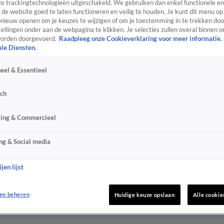
e trackingtechnologieën uitgeschakeld. We gebruiken dan enkel functionele en
de website goed te laten functioneren en veilig te houden. Je kunt dit menu op
ieuw openen om je keuzes te wijzigen of om je toestemming in te trekken door
ellingen onder aan de webpagina te klikken. Je selecties zullen overal binnen o
orden doorgevoerd.
Raadpleeg onze Cookieverklaring voor meer informatie.
ale Diensten.
eel & Essentieel
sch
sing & Commercieel
ng & Social media
jen lijst
en beheren
Huidige keuze opslaan
Alle cookie