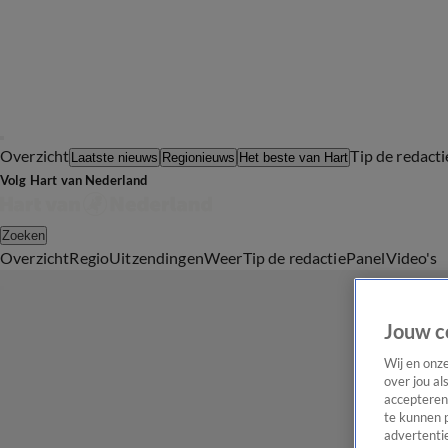
Overzicht
Tip de redacti
Laatste nieuws
Regionieuws
Het beste van Hart
Volg Hart van Nederland
Zoeken
Overzicht
Regio
Uitzendingen
Weer
Tip de redactie
Panel
Video's
Jouw c
Wij en onz
over jou al
accepteren
te kunnen 
advertentie