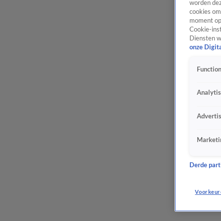
worden dez
cookies om 
moment opn
Cookie-inst
Diensten w
onze Digit
Function
Analyti
Adverti
Marketi
Derde parti
Voorkeur