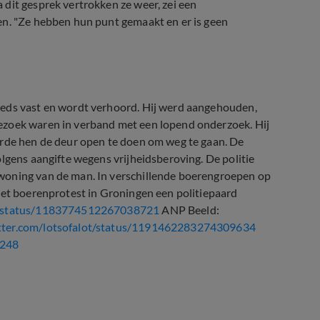
 dit gesprek vertrokken ze weer, zei een
en. "Ze hebben hun punt gemaakt en er is geen
eeds vast en wordt verhoord. Hij werd aangehouden,
ezoek waren in verband met een lopend onderzoek. Hij
erde hen de deur open te doen om weg te gaan. De
lgens aangifte wegens vrijheidsberoving. De politie
woning van de man. In verschillende boerengroepen op
het boerenprotest in Groningen een politiepaard
o/status/1183774512267038721
ANP Beeld:
itter.com/lotsofalot/status/1191462283274309634
9248