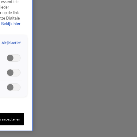
 essentiële
 ieder
 op de link
nze Digitale
Bekijk hier
Altijd actief
s accepteren