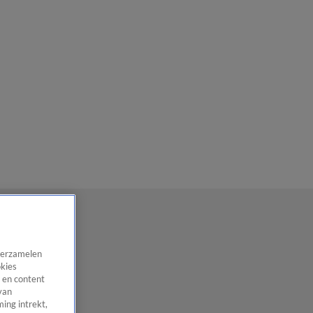
 verzamelen
okies
 en content
van
ing intrekt,