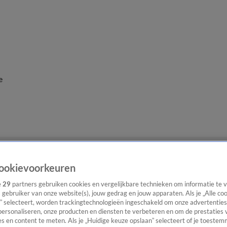
e
ookievoorkeuren
e
29
partners gebruiken cookies en vergelijkbare technieken om informatie te
s gebruiker van onze website(s), jouw gedrag en jouw apparaten. Als je „Alle co
” selecteert, worden trackingtechnologieën ingeschakeld om onze advertenties
personaliseren, onze producten en diensten te verbeteren en om de prestaties 
s en content te meten. Als je „Huidige keuze opslaan” selecteert of je toestemm