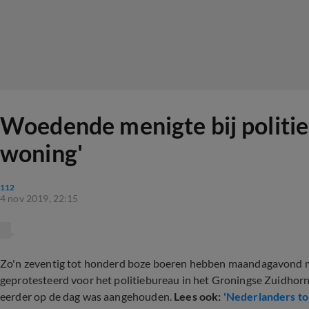
Woedende menigte bij politieb
woning'
112
4 nov 2019, 22:15
Zo'n zeventig tot honderd boze boeren hebben maandagavond me
geprotesteerd voor het politiebureau in het Groningse Zuidhorn. 
eerder op de dag was aangehouden.
Lees ook:
'Nederlanders to