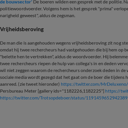
de bouwsector'
De boeren wilden een gesprek met de politie. Na
politiewoordvoerder. Volgens hem is het gesprek "prima" verlop
narigheid geweest", aldus de zegsman.
Vrijheidsberoving
De man die is aangehouden wegens vrijheidsberoving zit nog st
omdat hij twee rechercheurs had vastgehouden die bij hem op b
"belette hen te vertrekken", aldus de woordvoerder. Hij belemm
twee rechercheurs riepen de hulp van collega's in en deden vervo
wil niet zeggen waarom de rechercheurs onderzoek deden in de 
sociale media wordt gezegd dat het gaat om de boer die tijdens 
aanreed. (zie tweet hieronder)
https://twitter.com/MrDeluxen
Persbureau Meter
[
gallery ids="1182226,1182225"
]
https://tw
https://twitter.com/Trotsopdeboer/status/119145965294238