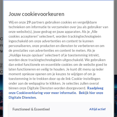
Jouw cookievoorkeuren
Wij en onze
29
partners gebruiken cookies en vergelijkbare
technieken om informatie te verzamelen over jou als gebruiker van
onze website(s), jouw gedrag en jouw apparaten. Als je „Alle
cookies accepteren” selecteert, worden trackingtechnologieën
Overzicht
Tip de
Laatste nieuws
Regionieuws
Het beste van Hart
ingeschakeld om onze advertenties en content te kunnen
redactie
personaliseren, onze producten en diensten te verbeteren en om
de prestaties van advertenties en content te meten. Als je
Volg Hart van Nederland
„Huidige keuze opslaan” selecteert of je toestemming intrekt,
worden deze trackingtechnologieën uitgeschakeld. We gebruiken
dan enkel functionele en essentiële cookies om de website goed te
Zoeken
laten functioneren en veilig te houden. Je kunt dit menu op ieder
Overzicht
Regio
Uitzendingen
Weer
Tip de redactie
Panel
Video's
moment opnieuw openen om je keuzes te wijzigen of om je
toestemming in te trekken door op de link Cookie-instellingen
onder aan de webpagina te klikken. Je selecties zullen overal
binnen onze Digitale Diensten worden doorgevoerd.
Raadpleeg
onze Cookieverklaring voor meer informatie.
Bekijk hier onze
Digitale Diensten.
Altijd actief
Functioneel & Essentieel