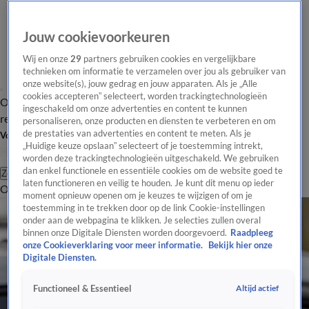
Jouw cookievoorkeuren
Wij en onze
29
partners gebruiken cookies en vergelijkbare
technieken om informatie te verzamelen over jou als gebruiker van
onze website(s), jouw gedrag en jouw apparaten. Als je „Alle
cookies accepteren” selecteert, worden trackingtechnologieën
Overzicht
Tip de
Laatste nieuws
Regionieuws
Het beste van Hart
ingeschakeld om onze advertenties en content te kunnen
redactie
personaliseren, onze producten en diensten te verbeteren en om
de prestaties van advertenties en content te meten. Als je
Volg Hart van Nederland
„Huidige keuze opslaan” selecteert of je toestemming intrekt,
worden deze trackingtechnologieën uitgeschakeld. We gebruiken
dan enkel functionele en essentiële cookies om de website goed te
Zoeken
laten functioneren en veilig te houden. Je kunt dit menu op ieder
Overzicht
Regio
Uitzendingen
Weer
Tip de redactie
Panel
Video's
moment opnieuw openen om je keuzes te wijzigen of om je
toestemming in te trekken door op de link Cookie-instellingen
onder aan de webpagina te klikken. Je selecties zullen overal
binnen onze Digitale Diensten worden doorgevoerd.
Raadpleeg
onze Cookieverklaring voor meer informatie.
Bekijk hier onze
Digitale Diensten.
Altijd actief
Functioneel & Essentieel