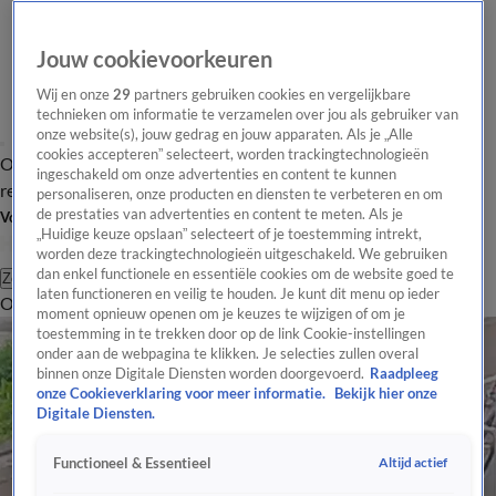
Jouw cookievoorkeuren
Wij en onze
29
partners gebruiken cookies en vergelijkbare
technieken om informatie te verzamelen over jou als gebruiker van
onze website(s), jouw gedrag en jouw apparaten. Als je „Alle
cookies accepteren” selecteert, worden trackingtechnologieën
Overzicht
Tip de
Laatste nieuws
Regionieuws
Het beste van Hart
ingeschakeld om onze advertenties en content te kunnen
redactie
personaliseren, onze producten en diensten te verbeteren en om
de prestaties van advertenties en content te meten. Als je
Volg Hart van Nederland
„Huidige keuze opslaan” selecteert of je toestemming intrekt,
worden deze trackingtechnologieën uitgeschakeld. We gebruiken
dan enkel functionele en essentiële cookies om de website goed te
Zoeken
laten functioneren en veilig te houden. Je kunt dit menu op ieder
Overzicht
Regio
Uitzendingen
Weer
Tip de redactie
Panel
Video's
moment opnieuw openen om je keuzes te wijzigen of om je
toestemming in te trekken door op de link Cookie-instellingen
onder aan de webpagina te klikken. Je selecties zullen overal
binnen onze Digitale Diensten worden doorgevoerd.
Raadpleeg
onze Cookieverklaring voor meer informatie.
Bekijk hier onze
Digitale Diensten.
Altijd actief
Functioneel & Essentieel